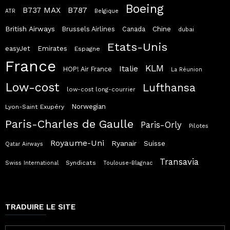
Boeing
B787
B737 MAX
ATR
Belgique
British Airways
Chine
Brussels Airlines
Canada
dubai
Etats-Unis
easyJet
Emirates
Espagne
France
KLM
Italie
HOP! Air France
La Réunion
Low-cost
Lufthansa
low-cost long-courrier
Norwegian
Lyon-Saint Exupéry
Paris-Charles de Gaulle
Paris-Orly
Pilotes
Royaume-Uni
Ryanair
Suisse
Qatar Airways
Transavia
Syndicats
Swiss International
Toulouse-Blagnac
TRADUIRE LE SITE