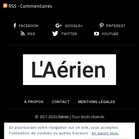
RSS - Commentaires
FACEBOOK
GOOGLE+
PINTEREST
RSS
TWITTER
YOUTUBE
À PROPOS
CONTACT
MENTIONS LÉGALES
© 2017-2018
L'Aérien
| Tous droits réservés
En poursuivant votre navigation sur ce site, vous acceptez
l’utilisation de cookies ou autres traceurs :
en savoir plus.