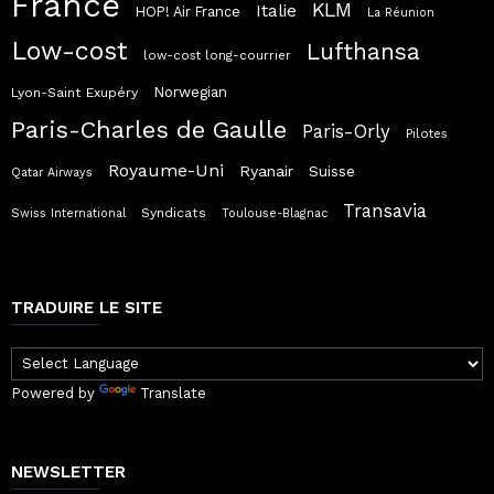
France
KLM
Italie
HOP! Air France
La Réunion
Low-cost
Lufthansa
low-cost long-courrier
Norwegian
Lyon-Saint Exupéry
Paris-Charles de Gaulle
Paris-Orly
Pilotes
Royaume-Uni
Ryanair
Suisse
Qatar Airways
Transavia
Syndicats
Swiss International
Toulouse-Blagnac
TRADUIRE LE SITE
Powered by
Translate
NEWSLETTER