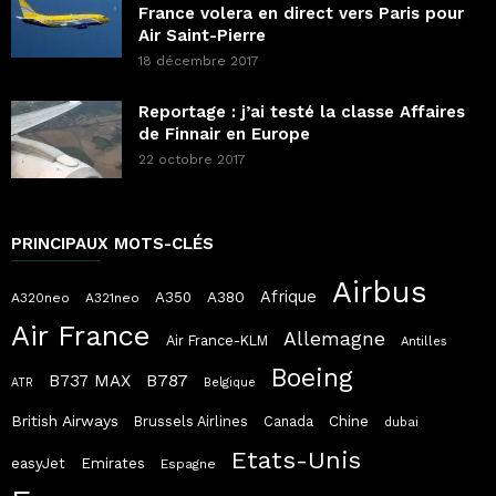
France volera en direct vers Paris pour
Air Saint-Pierre
18 décembre 2017
Reportage : j’ai testé la classe Affaires
de Finnair en Europe
22 octobre 2017
PRINCIPAUX MOTS-CLÉS
Airbus
Afrique
A380
A350
A320neo
A321neo
Air France
Allemagne
Air France-KLM
Antilles
Boeing
B787
B737 MAX
ATR
Belgique
British Airways
Chine
Brussels Airlines
Canada
dubai
Etats-Unis
easyJet
Emirates
Espagne