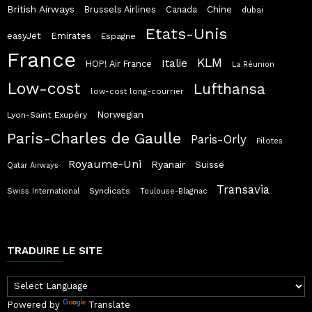
British Airways
Chine
Brussels Airlines
Canada
dubai
Etats-Unis
easyJet
Emirates
Espagne
France
KLM
Italie
HOP! Air France
La Réunion
Low-cost
Lufthansa
low-cost long-courrier
Norwegian
Lyon-Saint Exupéry
Paris-Charles de Gaulle
Paris-Orly
Pilotes
Royaume-Uni
Ryanair
Suisse
Qatar Airways
Transavia
Syndicats
Swiss International
Toulouse-Blagnac
TRADUIRE LE SITE
Powered by
Translate