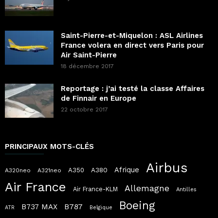
Saint-Pierre-et-Miquelon : ASL Airlines
France volera en direct vers Paris pour
Air Saint-Pierre
18 décembre 2017
Reportage : j’ai testé la classe Affaires
de Finnair en Europe
22 octobre 2017
PRINCIPAUX MOTS-CLÉS
Airbus
Afrique
A380
A350
A320neo
A321neo
Air France
Allemagne
Air France-KLM
Antilles
Boeing
B787
B737 MAX
ATR
Belgique