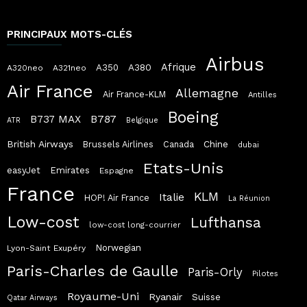
PRINCIPAUX MOTS-CLÉS
Airbus
Afrique
A380
A350
A320neo
A321neo
Air France
Allemagne
Air France-KLM
Antilles
Boeing
B787
B737 MAX
ATR
Belgique
British Airways
Chine
Brussels Airlines
Canada
dubai
Etats-Unis
easyJet
Emirates
Espagne
France
KLM
Italie
HOP! Air France
La Réunion
Low-cost
Lufthansa
low-cost long-courrier
Norwegian
Lyon-Saint Exupéry
Paris-Charles de Gaulle
Paris-Orly
Pilotes
Royaume-Uni
Ryanair
Suisse
Qatar Airways