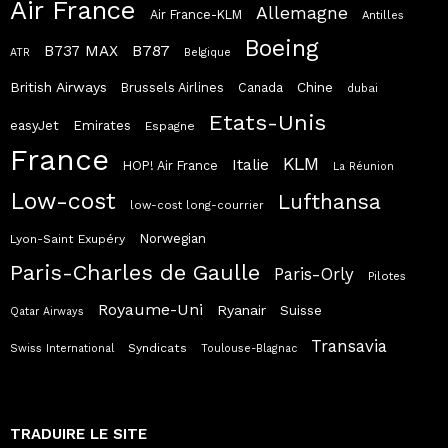
Air France
Allemagne
Air France-KLM
Antilles
Boeing
B787
B737 MAX
ATR
Belgique
British Airways
Chine
Brussels Airlines
Canada
dubai
Etats-Unis
easyJet
Emirates
Espagne
France
KLM
Italie
HOP! Air France
La Réunion
Low-cost
Lufthansa
low-cost long-courrier
Norwegian
Lyon-Saint Exupéry
Paris-Charles de Gaulle
Paris-Orly
Pilotes
Royaume-Uni
Ryanair
Suisse
Qatar Airways
Transavia
Syndicats
Swiss International
Toulouse-Blagnac
TRADUIRE LE SITE