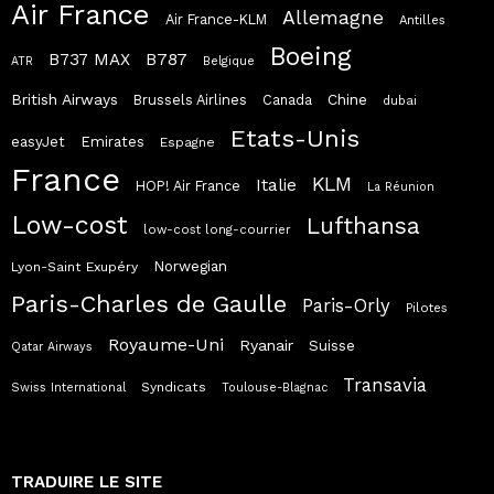
Air France
Allemagne
Air France-KLM
Antilles
Boeing
B787
B737 MAX
ATR
Belgique
British Airways
Chine
Brussels Airlines
Canada
dubai
Etats-Unis
easyJet
Emirates
Espagne
France
KLM
Italie
HOP! Air France
La Réunion
Low-cost
Lufthansa
low-cost long-courrier
Norwegian
Lyon-Saint Exupéry
Paris-Charles de Gaulle
Paris-Orly
Pilotes
Royaume-Uni
Ryanair
Suisse
Qatar Airways
Transavia
Syndicats
Swiss International
Toulouse-Blagnac
TRADUIRE LE SITE