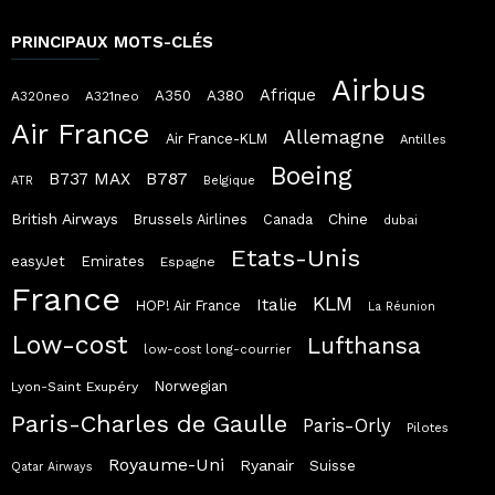
PRINCIPAUX MOTS-CLÉS
Airbus
Afrique
A380
A350
A320neo
A321neo
Air France
Allemagne
Air France-KLM
Antilles
Boeing
B787
B737 MAX
ATR
Belgique
British Airways
Chine
Brussels Airlines
Canada
dubai
Etats-Unis
easyJet
Emirates
Espagne
France
KLM
Italie
HOP! Air France
La Réunion
Low-cost
Lufthansa
low-cost long-courrier
Norwegian
Lyon-Saint Exupéry
Paris-Charles de Gaulle
Paris-Orly
Pilotes
Royaume-Uni
Ryanair
Suisse
Qatar Airways