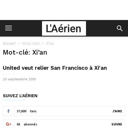
Accueil
Mots-clés
Xi’an
Mot-clé: Xi’an
United veut relier San Francisco à Xi'an
23 septembre 2015
SUIVEZ L'AÉRIEN
37,600
fans
J'AIME
65
abonnés
SUIVRE