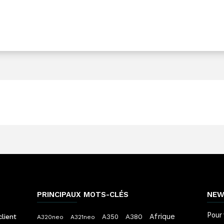
PRINCIPAUX MOTS-CLÉS
NEW
Pour 
Afrique
A380
client
A350
A320neo
A321neo