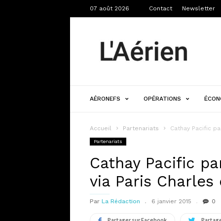
07 août 2026
Contact
Newsletter
L'Aérien
AÉRONEFS
OPÉRATIONS
ÉCON
Accueil
Partenariats
Cathay Pacific pa
Partenariats
Cathay Pacific pa
via Paris Charles
Par
La Rédaction
6 janvier 2015
0
Partager sur Facebook
Partage