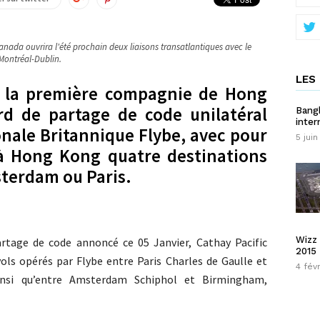
Canada ouvrira l'été prochain deux liaisons transatlantiques avec le
Montréal-Dublin.
LES 
, la première compagnie de Hong
rd de partage de code unilatéral
Bangk
inter
nale Britannique Flybe, avec pour
5 juin
 à Hong Kong quatre destinations
terdam ou Paris.
Wizz 
rtage de code annoncé ce 05 Janvier, Cathay Pacific
2015
ols opérés par Flybe entre Paris Charles de Gaulle et
4 fév
insi qu’entre Amsterdam Schiphol et Birmingham,