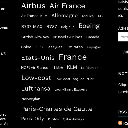
saisi
Airbus
Air France
souha
 en
Allemagne
ici.
Air France-KLM
Antilles
ATR
Boeing
B787
B737 MAX
Belgique
Adres
uveau
British Airways
Brussels Airlines
Canada
Chine
easyJet
Emirates
dubai
Espagne
part
France
Etats-Unis
KLM
Italie
HOP! Air France
La Réunion
NOT
Low-cost
low-cost long-courrier
Cliqu
e
Lufthansa
Lyon-Saint Exupéry
(envi
Norwegian
Paris-Charles de Gaulle
RSS
on :
Paris-Orly
lera
Pilotes
Qatar Airways
RS
ur Air