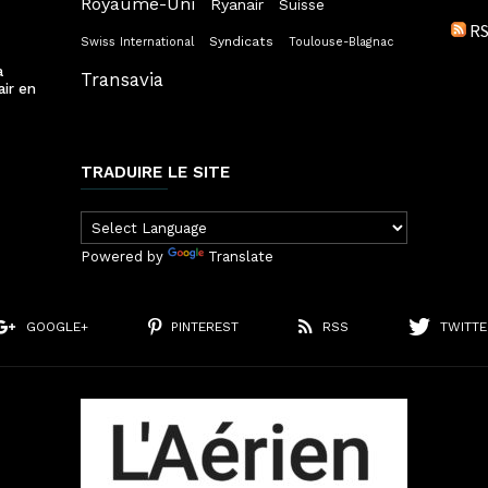
Royaume-Uni
Ryanair
Suisse
RS
Syndicats
Swiss International
Toulouse-Blagnac
a
Transavia
air en
TRADUIRE LE SITE
Powered by
Translate
GOOGLE+
PINTEREST
RSS
TWITTE