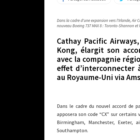
Dans la cadre d'une expansion vers l'Irlande, Air 
nouveau Boeing 737 MAX 8 : Toronto-Shannon et 
Cathay Pacific Airways
Kong, élargit son acco
avec la compagnie régio
effet d’interconnecter
au Royaume-Uni via Ams
Dans le cadre du nouvel accord de pa
apposera son code “CX” sur certains v
Birmingham, Manchester, Exeter, a
Southampton.