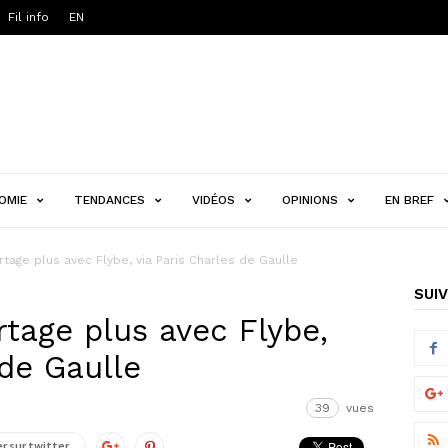
Fil info
EN
OMIE
TENDANCES
VIDÉOS
OPINIONS
EN BREF
rtage plus avec Flybe, via Paris Charles de Gaulle
SUIV
rtage plus avec Flybe,
 de Gaulle
39
vues
r sur twitter