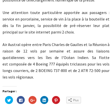
possibilité de téléchargement numérique de la presse.
Une attention toute particulière apportée aux passagers :
service en porcelaine, service de vin à la place à la bouteille et
dès la fin janvier, la possibilité de pré-réserver leur plat
principal sur le site internet parmi 2 choix.
Air Austral opère entre Paris Charles de Gaulles et la Réunion à
raison de 12 vols par semaine et assure des liaisons
quotidiennes vers les îles de l’Océan Indien. Sa flotte
est composée de 4 Boeing 777 équipés triclasses pour les vols
longs courriers, de 2 BOEING 737-800 et de 2 ATR 72-500 pour
les vols régionaux.
Partager :
Cliquez
Cliquez
Cliquez
Cliquez
Cliquez
Plus
pour
pour
pour
pour
pour
partager
partager
partager
partager
partager
sur
sur
sur
sur
sur
Twitter(ouvre
Facebook(ouvre
Google+
LinkedIn(ouvre
Pinterest(ouvre