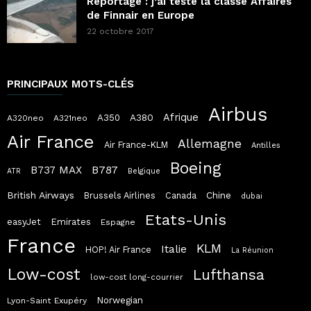
Reportage : j’ai testé la classe Affaires
de Finnair en Europe
22 octobre 2017
PRINCIPAUX MOTS-CLÉS
Airbus
Afrique
A380
A350
A320neo
A321neo
Air France
Allemagne
Air France-KLM
Antilles
Boeing
B787
B737 MAX
ATR
Belgique
British Airways
Chine
Brussels Airlines
Canada
dubai
Etats-Unis
easyJet
Emirates
Espagne
France
KLM
Italie
HOP! Air France
La Réunion
Low-cost
Lufthansa
low-cost long-courrier
Norwegian
Lyon-Saint Exupéry