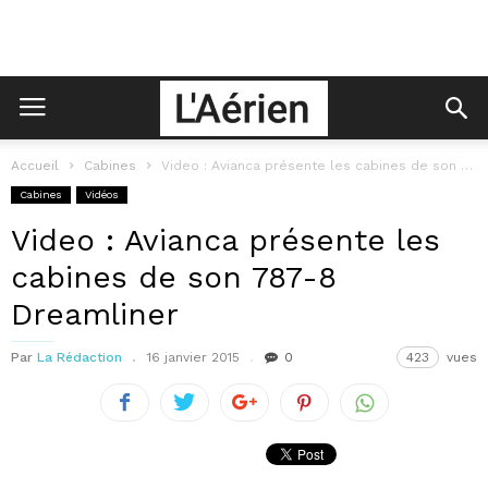
Accueil
Cabines
Video : Avianca présente les cabines de son 787-8 Dreamliner
Cabines
Vidéos
Video : Avianca présente les
cabines de son 787-8
Dreamliner
Par
La Rédaction
16 janvier 2015
0
423
vues