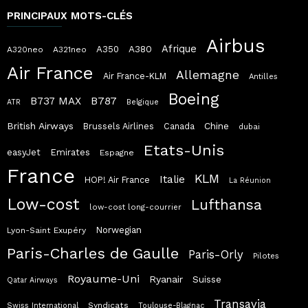
PRINCIPAUX MOTS-CLÉS
Airbus
Afrique
A380
A350
A320neo
A321neo
Air France
Allemagne
Air France-KLM
Antilles
Boeing
B787
B737 MAX
ATR
Belgique
British Airways
Chine
Brussels Airlines
Canada
dubai
Etats-Unis
easyJet
Emirates
Espagne
France
KLM
Italie
HOP! Air France
La Réunion
Low-cost
Lufthansa
low-cost long-courrier
Norwegian
Lyon-Saint Exupéry
Paris-Charles de Gaulle
Paris-Orly
Pilotes
Royaume-Uni
Ryanair
Suisse
Qatar Airways
Transavia
Syndicats
Swiss International
Toulouse-Blagnac