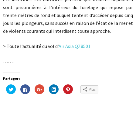
sont prisonnières à l’intérieur du fuselage qui repose par
trente mètres de fond et auquel tentent d’accéder depuis cinq
jours les plongeurs, sans succès en raison de l’état de la mer et
de violents courants qui interdisent toute approche.
> Toute l’actualité du vol d’
Air Asia QZ8501
…….
Partager :
Cliquez
Cliquez
Cliquez
Cliquez
Cliquez
Plus
pour
pour
pour
pour
pour
partager
partager
partager
partager
partager
sur
sur
sur
sur
sur
Twitter(ouvre
Facebook(ouvre
Google+
LinkedIn(ouvre
Pinterest(ouvre
dans
dans
(ouvre
dans
dans
une
une
dans
une
une
nouvelle
nouvelle
une
nouvelle
nouvelle
fenêtre)
fenêtre)
nouvelle
fenêtre)
fenêtre)
fenêtre)