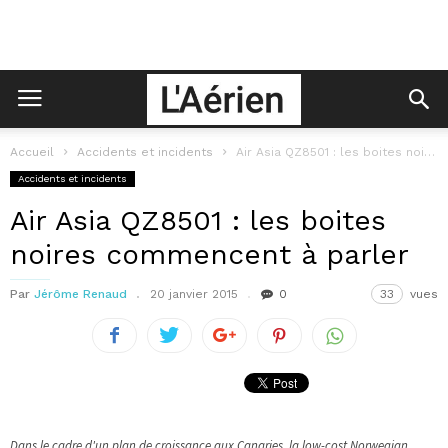
Accueil
Accidents et incidents
Air Asia QZ8501 : les boites noires commencent à parler
Accidents et incidents
Air Asia QZ8501 : les boites
noires commencent à parler
Par
Jérôme Renaud
20 janvier 2015
0
33
vues
Dans le cadre d'un plan de croissance aux Canaries, la low-cost Norwegian