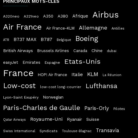
PRINCIPAUX MOTS-CLÉS
Airbus
Afrique
A380
A350
A320neo
A321neo
Air France
Allemagne
Air France-KLM
Antilles
Boeing
B787
B737 MAX
ATR
Belgique
British Airways
Chine
Brussels Airlines
Canada
dubai
Etats-Unis
easyJet
Emirates
Espagne
France
KLM
Italie
HOP! Air France
La Réunion
Low-cost
Lufthansa
low-cost long-courrier
Norwegian
Lyon-Saint Exupéry
Paris-Charles de Gaulle
Paris-Orly
Pilotes
Royaume-Uni
Ryanair
Suisse
Qatar Airways
Transavia
Syndicats
Swiss International
Toulouse-Blagnac