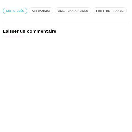
MOTS-CLÉS
AIR CANADA
AMERICAN AIRLINES
FORT-DE-FRANCE
Laisser un commentaire