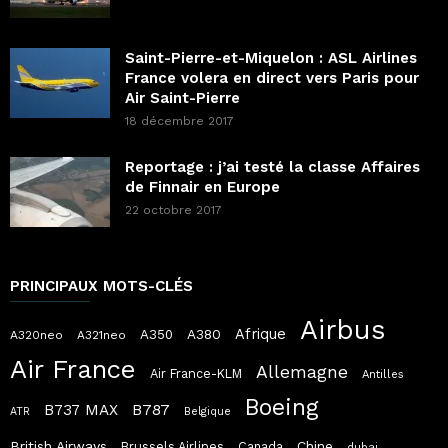
Saint-Pierre-et-Miquelon : ASL Airlines
France volera en direct vers Paris pour
Air Saint-Pierre
18 décembre 2017
Reportage : j’ai testé la classe Affaires
de Finnair en Europe
22 octobre 2017
PRINCIPAUX MOTS-CLÉS
Airbus
Afrique
A380
A350
A320neo
A321neo
Air France
Allemagne
Air France-KLM
Antilles
Boeing
B787
B737 MAX
ATR
Belgique
British Airways
Chine
Brussels Airlines
Canada
dubai