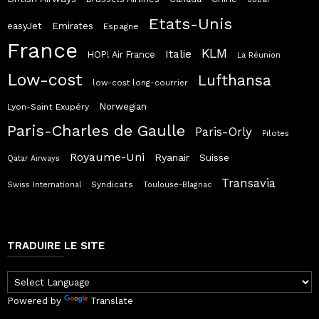
Etats-Unis
easyJet
Emirates
Espagne
France
KLM
Italie
HOP! Air France
La Réunion
Low-cost
Lufthansa
low-cost long-courrier
Norwegian
Lyon-Saint Exupéry
Paris-Charles de Gaulle
Paris-Orly
Pilotes
Royaume-Uni
Ryanair
Suisse
Qatar Airways
Transavia
Syndicats
Swiss International
Toulouse-Blagnac
TRADUIRE LE SITE
Powered by
Translate