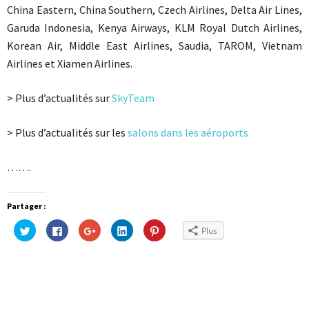
China Eastern, China Southern, Czech Airlines, Delta Air Lines,
Garuda Indonesia, Kenya Airways, KLM Royal Dutch Airlines,
Korean Air, Middle East Airlines, Saudia, TAROM, Vietnam
Airlines et Xiamen Airlines.
> Plus d’actualités sur
SkyTeam
> Plus d’actualités sur les
salons dans les aéroports
…….
Partager :
Cliquez
Cliquez
Cliquez
Cliquez
Cliquez
Plus
pour
pour
pour
pour
pour
partager
partager
partager
partager
partager
sur
sur
sur
sur
sur
Twitter(ouvre
Facebook(ouvre
Google+
LinkedIn(ouvre
Pinterest(ouvre
dans
dans
(ouvre
dans
dans
une
une
dans
une
une
nouvelle
nouvelle
une
nouvelle
nouvelle
fenêtre)
fenêtre)
nouvelle
fenêtre)
fenêtre)
fenêtre)