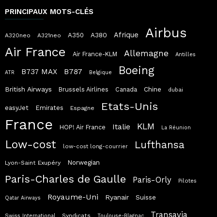
PRINCIPAUX MOTS-CLÉS
Airbus
Afrique
A380
A350
A320neo
A321neo
Air France
Allemagne
Air France-KLM
Antilles
Boeing
B787
B737 MAX
ATR
Belgique
British Airways
Chine
Brussels Airlines
Canada
dubai
Etats-Unis
easyJet
Emirates
Espagne
France
KLM
Italie
HOP! Air France
La Réunion
Low-cost
Lufthansa
low-cost long-courrier
Norwegian
Lyon-Saint Exupéry
Paris-Charles de Gaulle
Paris-Orly
Pilotes
Royaume-Uni
Ryanair
Suisse
Qatar Airways
Transavia
Syndicats
Swiss International
Toulouse-Blagnac