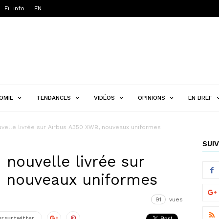
Fil info
EN
OMIE
TENDANCES
VIDÉOS
OPINIONS
EN BREF
ouvelle livrée sur Airbus A350 XWB, nouveaux uniformes
SUIV
 nouvelle livrée sur
, nouveaux uniformes
91
vues
r sur twitter