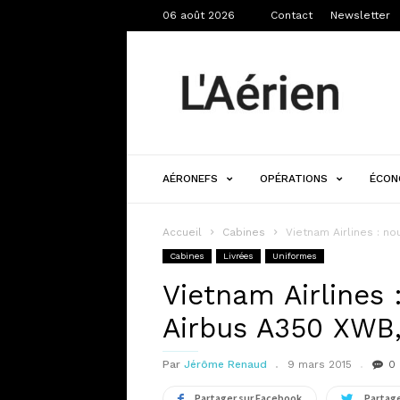
06 août 2026
Contact
Newsletter
L'Aérien
AÉRONEFS
OPÉRATIONS
ÉCON
Accueil
Cabines
Vietnam Airlines : n
Cabines
Livrées
Uniformes
Vietnam Airlines :
Airbus A350 XWB
Par
Jérôme Renaud
9 mars 2015
0
Partager sur Facebook
Partage