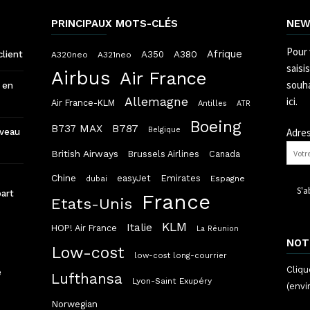
PRINCIPAUX MOTS-CLÉS
NEW
Pour 
Afrique
A380
client
A350
A320neo
A321neo
saisi
Airbus
Air France
souha
 en
Allemagne
ici.
Air France-KLM
Antilles
ATR
Boeing
B787
B737 MAX
Belgique
Adres
uveau
British Airways
Brussels Airlines
Canada
Chine
easyJet
Emirates
dubai
Espagne
part
France
Etats-Unis
KLM
Italie
HOP! Air France
La Réunion
NOT
Low-cost
low-cost long-courrier
Cliqu
e
Lufthansa
Lyon-Saint Exupéry
(envi
Norwegian