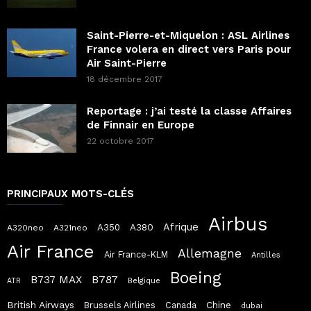
Saint-Pierre-et-Miquelon : ASL Airlines
France volera en direct vers Paris pour
Air Saint-Pierre
18 décembre 2017
Reportage : j’ai testé la classe Affaires
de Finnair en Europe
22 octobre 2017
PRINCIPAUX MOTS-CLÉS
Airbus
Afrique
A380
A350
A320neo
A321neo
Air France
Allemagne
Air France-KLM
Antilles
Boeing
B787
B737 MAX
ATR
Belgique
British Airways
Chine
Brussels Airlines
Canada
dubai