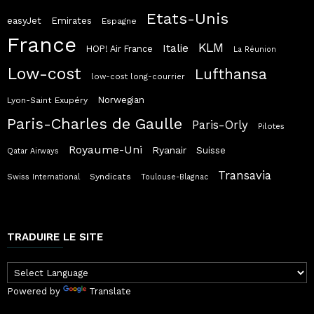
Etats-Unis
easyJet
Emirates
Espagne
France
KLM
Italie
HOP! Air France
La Réunion
Low-cost
Lufthansa
low-cost long-courrier
Norwegian
Lyon-Saint Exupéry
Paris-Charles de Gaulle
Paris-Orly
Pilotes
Royaume-Uni
Ryanair
Suisse
Qatar Airways
Transavia
Syndicats
Swiss International
Toulouse-Blagnac
TRADUIRE LE SITE
Powered by
Translate