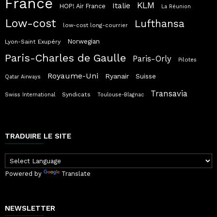
France
KLM
Italie
HOP! Air France
La Réunion
Low-cost
Lufthansa
low-cost long-courrier
Norwegian
Lyon-Saint Exupéry
Paris-Charles de Gaulle
Paris-Orly
Pilotes
Royaume-Uni
Ryanair
Suisse
Qatar Airways
Transavia
Syndicats
Swiss International
Toulouse-Blagnac
TRADUIRE LE SITE
Powered by
Translate
NEWSLETTER