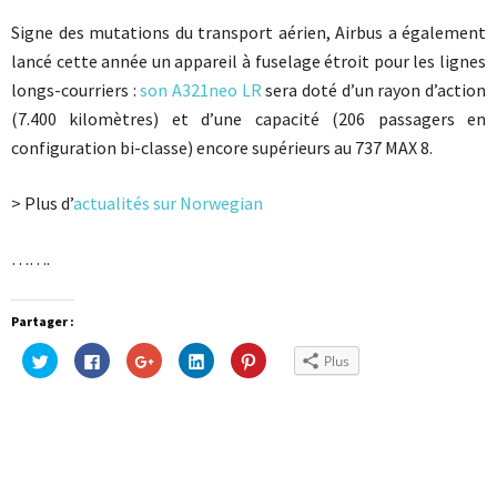
Signe des mutations du transport aérien, Airbus a également
lancé cette année un appareil à fuselage étroit pour les lignes
longs-courriers :
son A321neo LR
sera doté d’un rayon d’action
(7.400 kilomètres) et d’une capacité (206 passagers en
configuration bi-classe) encore supérieurs au 737 MAX 8.
> Plus d’
actualités sur Norwegian
…….
Partager :
Cliquez
Cliquez
Cliquez
Cliquez
Cliquez
Plus
pour
pour
pour
pour
pour
partager
partager
partager
partager
partager
sur
sur
sur
sur
sur
Twitter(ouvre
Facebook(ouvre
Google+
LinkedIn(ouvre
Pinterest(ouvre
dans
dans
(ouvre
dans
dans
une
une
dans
une
une
nouvelle
nouvelle
une
nouvelle
nouvelle
fenêtre)
fenêtre)
nouvelle
fenêtre)
fenêtre)
fenêtre)