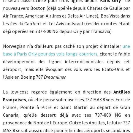
Il serait aussi utilisé pour trois lignes depuis
Paris Orly
: de
nouveau vers Boston (déjà opérée depuis Charles de Gaulle par
Air France, American Airlines et Delta Air Lines), Boa Vista dans
les îles du Cap Vert et Tel Aviv en Israël (ces deux routes étant
déjà opérées en 737-800 NG depuis Orly par Transavia).
Norwegian n’a d’ailleurs pas caché son projet d’installer
une
base à Paris Orly pour des vols longs-courriers
, citant le faible
développement des lignes intercontinentales depuis cet
aéroport, mais elle évoquait des vols vers les Etats-Unis et
l’Asie en Boeing 787
Dreamliner
.
La low-cost regarde également en direction des
Antilles
Françaises
, où elle pense voler avec ses 737 MAX 8 vers Fort de
France, Pointe à Pitre et Saint Martin au départ de Gran
Canaria, qu’elle dessert déjà avec ses 737-800 NG en
provenance du Nord de l’Europe. Outre les Antilles, le futur 737
MAX 8 serait aussi utilisé pour relier des aéroports secondaires