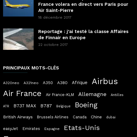
France volera en direct vers Paris pour
Air Saint-Pierre
18 décembre 2017
Reportage : j’ai testé la classe Affaires
de Finnair en Europe
22 octobre 2017
PRINCIPAUX MOTS-CLÉS
Airbus
Afrique
A380
A350
A320neo
A321neo
Air France
Allemagne
Air France-KLM
Antilles
Boeing
B787
B737 MAX
ATR
Belgique
British Airways
Chine
Brussels Airlines
Canada
dubai
Etats-Unis
easyJet
Emirates
Espagne