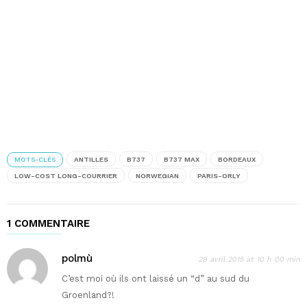
MOTS-CLÉS
ANTILLES
B737
B737 MAX
BORDEAUX
LOW-COST LONG-COURRIER
NORWEGIAN
PARIS-ORLY
1 COMMENTAIRE
polmù
29 avril 2015 at 10 h 00 min
C’est moi où ils ont laissé un “d” au sud du
Groenland?!