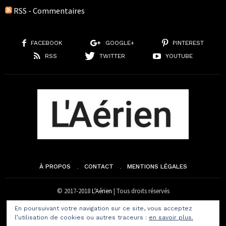
RSS - Commentaires
FACEBOOK
GOOGLE+
PINTEREST
RSS
TWITTER
YOUTUBE
À PROPOS
CONTACT
MENTIONS LÉGALES
© 2017-2018
L'Aérien
| Tous droits réservés
En poursuivant votre navigation sur ce site, vous acceptez
l’utilisation de cookies ou autres traceurs :
en savoir plus.