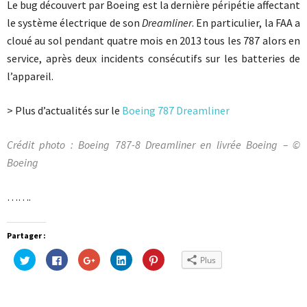
Le bug découvert par Boeing est la dernière péripétie affectant
le système électrique de son
Dreamliner
. En particulier, la FAA a
cloué au sol pendant quatre mois en 2013 tous les 787 alors en
service, après deux incidents consécutifs sur les batteries de
l’appareil.
> Plus d’actualités sur le
Boeing 787 Dreamliner
Crédit photo : Boeing 787-8 Dreamliner en livrée Boeing – ©
Boeing
…….
Partager :
Cliquez
Cliquez
Cliquez
Cliquez
Cliquez
Plus
pour
pour
pour
pour
pour
partager
partager
partager
partager
partager
sur
sur
sur
sur
sur
Twitter(ouvre
Facebook(ouvre
Google+
LinkedIn(ouvre
Pinterest(ouvre
dans
dans
(ouvre
dans
dans
une
une
dans
une
une