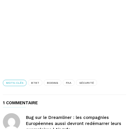
nouvelle
nouvelle
une
nouvelle
nouvelle
fenêtre)
fenêtre)
nouvelle
fenêtre)
fenêtre)
fenêtre)
MOTS-CLÉS
B787
BOEING
FAA
SÉCURITÉ
1 COMMENTAIRE
Bug sur le Dreamliner : les compagnies
Européennes aussi devront redémarrer leurs