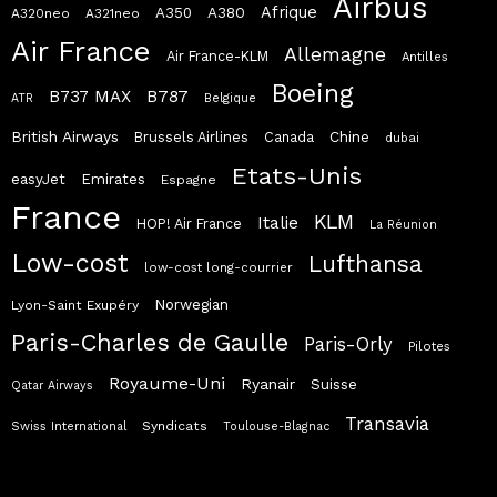
Airbus
Afrique
A380
A350
A320neo
A321neo
Air France
Allemagne
Air France-KLM
Antilles
Boeing
B787
B737 MAX
ATR
Belgique
British Airways
Chine
Brussels Airlines
Canada
dubai
Etats-Unis
easyJet
Emirates
Espagne
France
KLM
Italie
HOP! Air France
La Réunion
Low-cost
Lufthansa
low-cost long-courrier
Norwegian
Lyon-Saint Exupéry
Paris-Charles de Gaulle
Paris-Orly
Pilotes
Royaume-Uni
Ryanair
Suisse
Qatar Airways
Transavia
Syndicats
Swiss International
Toulouse-Blagnac