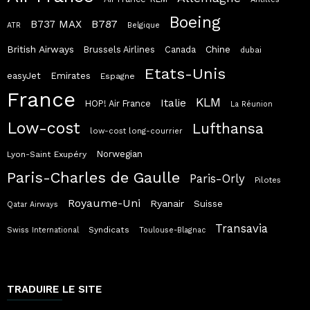
Boeing
B787
B737 MAX
ATR
Belgique
British Airways
Chine
Brussels Airlines
Canada
dubai
Etats-Unis
easyJet
Emirates
Espagne
France
KLM
Italie
HOP! Air France
La Réunion
Low-cost
Lufthansa
low-cost long-courrier
Norwegian
Lyon-Saint Exupéry
Paris-Charles de Gaulle
Paris-Orly
Pilotes
Royaume-Uni
Ryanair
Suisse
Qatar Airways
Transavia
Syndicats
Swiss International
Toulouse-Blagnac
TRADUIRE LE SITE