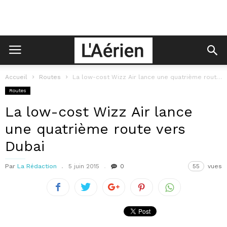
Accueil
Routes
La low-cost Wizz Air lance une quatrième route vers Dubai
Routes
La low-cost Wizz Air lance
une quatrième route vers
Dubai
Par
La Rédaction
5 juin 2015
0
55
vues