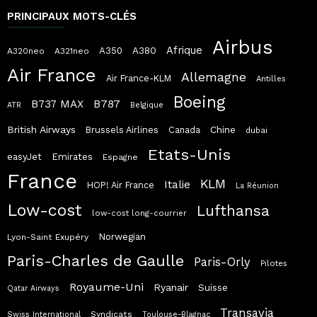
PRINCIPAUX MOTS-CLÉS
Airbus
Afrique
A380
A350
A320neo
A321neo
Air France
Allemagne
Air France-KLM
Antilles
Boeing
B787
B737 MAX
ATR
Belgique
British Airways
Chine
Brussels Airlines
Canada
dubai
Etats-Unis
easyJet
Emirates
Espagne
France
KLM
Italie
HOP! Air France
La Réunion
Low-cost
Lufthansa
low-cost long-courrier
Norwegian
Lyon-Saint Exupéry
Paris-Charles de Gaulle
Paris-Orly
Pilotes
Royaume-Uni
Ryanair
Suisse
Qatar Airways
Transavia
Syndicats
Swiss International
Toulouse-Blagnac