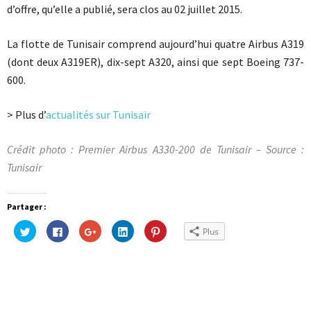
d’offre, qu’elle a publié, sera clos au 02 juillet 2015.
La flotte de Tunisair comprend aujourd’hui quatre Airbus A319
(dont deux A319ER), dix-sept A320, ainsi que sept Boeing 737-
600.
> Plus d’
actualités sur Tunisair
Crédit photo : Premier Airbus A330-200 de Tunisair – Source :
Tunisair
Partager :
Cliquez
Cliquez
Cliquez
Cliquez
Cliquez
Plus
pour
pour
pour
pour
pour
partager
partager
partager
partager
partager
sur
sur
sur
sur
sur
Twitter(ouvre
Facebook(ouvre
Google+
LinkedIn(ouvre
Pinterest(ouvre
dans
dans
(ouvre
dans
dans
une
une
dans
une
une
nouvelle
nouvelle
une
nouvelle
nouvelle
fenêtre)
fenêtre)
nouvelle
fenêtre)
fenêtre)
fenêtre)