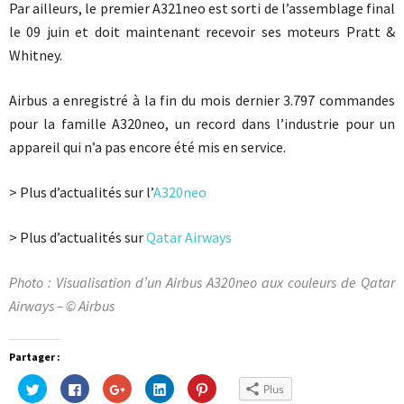
Par ailleurs, le premier A321neo est sorti de l’assemblage final
le 09 juin et doit maintenant recevoir ses moteurs Pratt &
Whitney.
Airbus a enregistré à la fin du mois dernier 3.797 commandes
pour la famille A320neo, un record dans l’industrie pour un
appareil qui n’a pas encore été mis en service.
> Plus d’actualités sur l’
A320neo
> Plus d’actualités sur
Qatar Airways
Photo : Visualisation d’un Airbus A320neo aux couleurs de Qatar
Airways – © Airbus
Partager :
Cliquez
Cliquez
Cliquez
Cliquez
Cliquez
Plus
pour
pour
pour
pour
pour