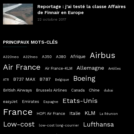
Reportage : j’ai testé la classe Affaires
de Finnair en Europe
22 octobre 2017
PRINCIPAUX MOTS-CLÉS
Airbus
Afrique
A380
A350
A320neo
A321neo
Air France
Allemagne
Air France-KLM
Antilles
Boeing
B787
B737 MAX
ATR
Belgique
British Airways
Chine
Brussels Airlines
Canada
dubai
Etats-Unis
easyJet
Emirates
Espagne
France
KLM
Italie
HOP! Air France
La Réunion
Low-cost
Lufthansa
low-cost long-courrier