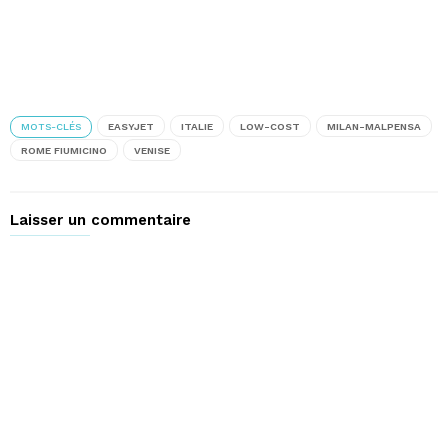
MOTS-CLÉS
EASYJET
ITALIE
LOW-COST
MILAN-MALPENSA
ROME FIUMICINO
VENISE
Laisser un commentaire