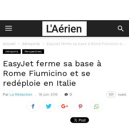
Accueil
Aéroports
EasyJet ferme sa base à Rome Fiumicino et se redéploie en Italie
Aéroports
Perspectives
EasyJet ferme sa base à
Rome Fiumicino et se
redéploie en Italie
Par
La Rédaction
18 juin 2015
0
101
vues