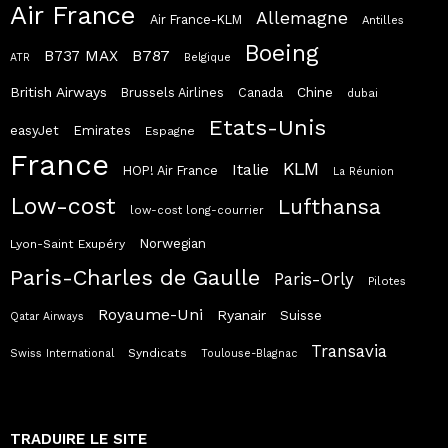
Air France
Allemagne
Air France-KLM
Antilles
Boeing
B787
B737 MAX
ATR
Belgique
British Airways
Chine
Brussels Airlines
Canada
dubai
Etats-Unis
easyJet
Emirates
Espagne
France
KLM
Italie
HOP! Air France
La Réunion
Low-cost
Lufthansa
low-cost long-courrier
Norwegian
Lyon-Saint Exupéry
Paris-Charles de Gaulle
Paris-Orly
Pilotes
Royaume-Uni
Ryanair
Suisse
Qatar Airways
Transavia
Syndicats
Swiss International
Toulouse-Blagnac
TRADUIRE LE SITE