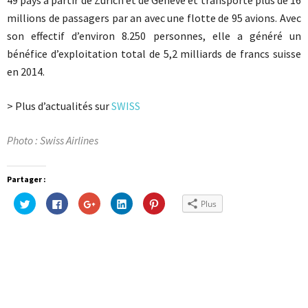
49 pays à partir de Zurich et de Genève et transporte plus de 16
millions de passagers par an avec une flotte de 95 avions. Avec
son effectif d’environ 8.250 personnes, elle a généré un
bénéfice d’exploitation total de 5,2 milliards de francs suisse
en 2014.
> Plus d’actualités sur
SWISS
Photo : Swiss Airlines
Partager :
Cliquez
Cliquez
Cliquez
Cliquez
Cliquez
Plus
pour
pour
pour
pour
pour
partager
partager
partager
partager
partager
sur
sur
sur
sur
sur
Twitter(ouvre
Facebook(ouvre
Google+
LinkedIn(ouvre
Pinterest(ouvre
dans
dans
(ouvre
dans
dans
une
une
dans
une
une
nouvelle
nouvelle
une
nouvelle
nouvelle
fenêtre)
fenêtre)
nouvelle
fenêtre)
fenêtre)
fenêtre)