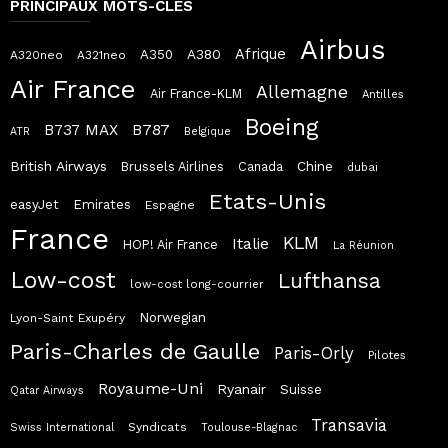
PRINCIPAUX MOTS-CLÉS
Airbus
Afrique
A380
A350
A320neo
A321neo
Air France
Allemagne
Air France-KLM
Antilles
Boeing
B787
B737 MAX
ATR
Belgique
British Airways
Chine
Brussels Airlines
Canada
dubai
Etats-Unis
easyJet
Emirates
Espagne
France
KLM
Italie
HOP! Air France
La Réunion
Low-cost
Lufthansa
low-cost long-courrier
Norwegian
Lyon-Saint Exupéry
Paris-Charles de Gaulle
Paris-Orly
Pilotes
Royaume-Uni
Ryanair
Suisse
Qatar Airways
Transavia
Syndicats
Swiss International
Toulouse-Blagnac