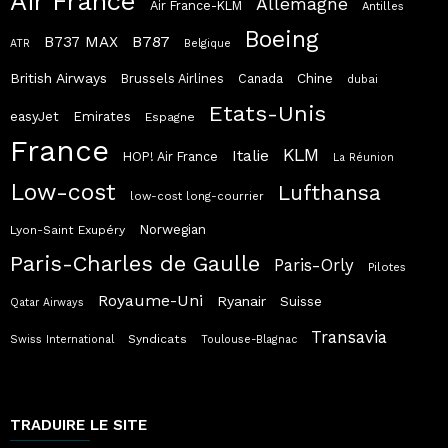
Air France
Allemagne
Air France-KLM
Antilles
Boeing
B787
B737 MAX
ATR
Belgique
British Airways
Chine
Brussels Airlines
Canada
dubai
Etats-Unis
easyJet
Emirates
Espagne
France
KLM
Italie
HOP! Air France
La Réunion
Low-cost
Lufthansa
low-cost long-courrier
Norwegian
Lyon-Saint Exupéry
Paris-Charles de Gaulle
Paris-Orly
Pilotes
Royaume-Uni
Ryanair
Suisse
Qatar Airways
Transavia
Syndicats
Swiss International
Toulouse-Blagnac
TRADUIRE LE SITE