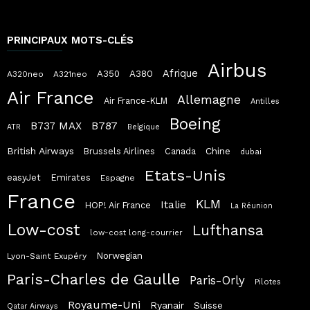
PRINCIPAUX MOTS-CLÉS
Airbus
Afrique
A380
A350
A320neo
A321neo
Air France
Allemagne
Air France-KLM
Antilles
Boeing
B787
B737 MAX
ATR
Belgique
British Airways
Chine
Brussels Airlines
Canada
dubai
Etats-Unis
easyJet
Emirates
Espagne
France
KLM
Italie
HOP! Air France
La Réunion
Low-cost
Lufthansa
low-cost long-courrier
Norwegian
Lyon-Saint Exupéry
Paris-Charles de Gaulle
Paris-Orly
Pilotes
Royaume-Uni
Ryanair
Suisse
Qatar Airways