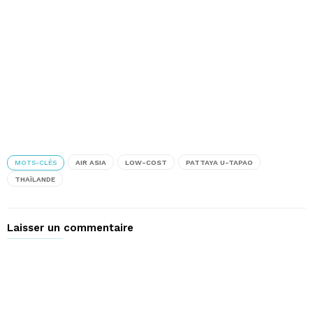
MOTS-CLÉS
AIR ASIA
LOW-COST
PATTAYA U-TAPAO
THAÏLANDE
Laisser un commentaire