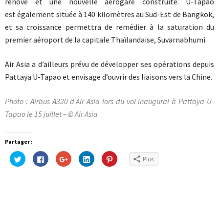
rénové et une nouvelle aérogare construite. U-Tapao
est également située à 140 kilomètres au Sud-Est de Bangkok,
et sa croissance permettra de remédier à la saturation du
premier aéroport de la capitale Thaïlandaise, Suvarnabhumi.
Air Asia a d’ailleurs prévu de développer ses opérations depuis
Pattaya U-Tapao et envisage d’ouvrir des liaisons vers la Chine.
Photo : Airbus A320 d’Air Asia lors du vol inaugural à Pattaya U-
Tapao le 15 juillet – © Air Asia
Partager :
Cliquez
Cliquez
Cliquez
Cliquez
Cliquez
Plus
pour
pour
pour
pour
pour
partager
partager
partager
partager
partager
sur
sur
sur
sur
sur
Twitter(ouvre
Facebook(ouvre
Google+
LinkedIn(ouvre
Pinterest(ouvre
dans
dans
(ouvre
dans
dans
une
une
dans
une
une
nouvelle
nouvelle
une
nouvelle
nouvelle
fenêtre)
fenêtre)
nouvelle
fenêtre)
fenêtre)
fenêtre)