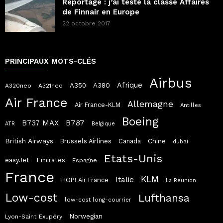
Reportage : j’ai testé la classe Affaires
de Finnair en Europe
22 octobre 2017
PRINCIPAUX MOTS-CLÉS
Airbus
Afrique
A380
A350
A320neo
A321neo
Air France
Allemagne
Air France-KLM
Antilles
Boeing
B787
B737 MAX
ATR
Belgique
British Airways
Chine
Brussels Airlines
Canada
dubai
Etats-Unis
easyJet
Emirates
Espagne
France
KLM
Italie
HOP! Air France
La Réunion
Low-cost
Lufthansa
low-cost long-courrier
Norwegian
Lyon-Saint Exupéry