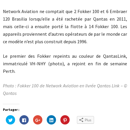
Network Aviation ne comptait que 2 Fokker 100 et 6 Embraer
120 Brasilia lorsqu’elle a été rachetée par Qantas en 2011,
mais celle-ci a ensuite porté la flotte à 14 Fokker 100. Les
appareils proviennent d’autres opérateurs de par le monde car
ce modèle n’est plus construit depuis 1996.
Le premier des Fokker repeints au couleur de QantasLink,
immatriculé VH-NHY (photo), a rejoint en fin de semaine
Perth.
Photo : Fokker 100 de Network Aviation en livrée Qantas Link – ©
Qantas
Partager :
Cliquez
Cliquez
Cliquez
Cliquez
Cliquez
Plus
pour
pour
pour
pour
pour
partager
partager
partager
partager
partager
sur
sur
sur
sur
sur