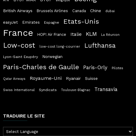
ATR
Belgique
British Airways
Chine
Brussels Airlines
Canada
dubai
Etats-Unis
easyJet
Emirates
Espagne
France
KLM
Italie
HOP! Air France
La Réunion
Low-cost
Lufthansa
low-cost long-courrier
Norwegian
Lyon-Saint Exupéry
Paris-Charles de Gaulle
Paris-Orly
Pilotes
Royaume-Uni
Ryanair
Suisse
Qatar Airways
Transavia
Syndicats
Swiss International
Toulouse-Blagnac
TRADUIRE LE SITE