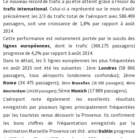
Ce nouveau record de trafic a pu être atteint grâce à l’essor du
trafic international
. Celui-ci a représenté sur le mois d’août
précisément les 2/3 du trafic total de l’aéroport avec 586.499
passagers, soit une croissance de 1,8% par rapport à août
2014.
Cette performance est notamment portée par le succès des
lignes européennes
, dont le trafic (366.175 passagers)
progresse de 4,2% par rapport à août 2014.
Dans le détail, les 5 lignes européennes les plus fréquentées
en août 2015 ont été les suivantes : 1ère:
Londres
(58 866
passagers, tous aéroports londoniens confondus); 2ème
Rome
(34 475 passagers);
3ème
Bruxelles
(26 698 passagers);
4ème
5ème
Munich
(17 889 passagers).
Amsterdam
(24 639 passagers);
L’aéroport note également les excellents résultats
enregistrés par plusieurs lignes principalement fréquentées
par les touristes venus découvrir la Provence. Ils confirment
les bons chiffres de fréquentation enregistrés par la
destination Marseille Provence cet été : ainsi
Dublin
progresse