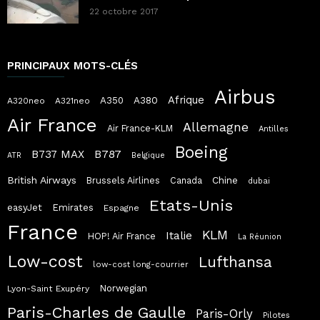
22 octobre 2017
PRINCIPAUX MOTS-CLÉS
Airbus
Afrique
A380
A350
A320neo
A321neo
Air France
Allemagne
Air France-KLM
Antilles
Boeing
B787
B737 MAX
ATR
Belgique
British Airways
Chine
Brussels Airlines
Canada
dubai
Etats-Unis
easyJet
Emirates
Espagne
France
KLM
Italie
HOP! Air France
La Réunion
Low-cost
Lufthansa
low-cost long-courrier
Norwegian
Lyon-Saint Exupéry
Paris-Charles de Gaulle
Paris-Orly
Pilotes