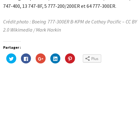
747-400, 13 747-8F, 5 777-200/200ER et 64 777-300ER.
Crédit photo : Boeing 777-300ER B-KPM de Cathay Pacific – CC BY
2.0 Wikimedia / Mark Harkin
Partager :
Cliquez
Cliquez
Cliquez
Cliquez
Cliquez
Plus
pour
pour
pour
pour
pour
partager
partager
partager
partager
partager
sur
sur
sur
sur
sur
Twitter(ouvre
Facebook(ouvre
Google+
LinkedIn(ouvre
Pinterest(ouvre
dans
dans
(ouvre
dans
dans
une
une
dans
une
une
nouvelle
nouvelle
une
nouvelle
nouvelle
fenêtre)
fenêtre)
nouvelle
fenêtre)
fenêtre)
fenêtre)