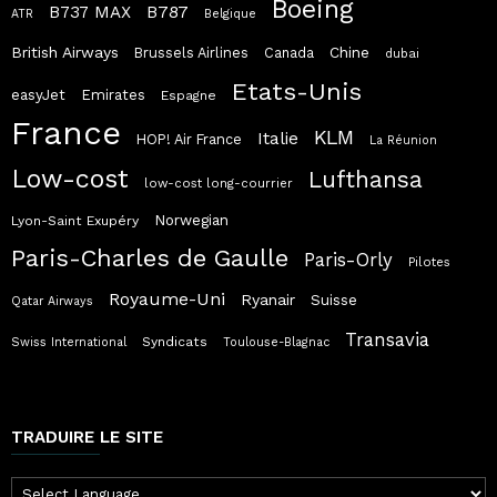
Boeing
B787
B737 MAX
ATR
Belgique
British Airways
Chine
Brussels Airlines
Canada
dubai
Etats-Unis
easyJet
Emirates
Espagne
France
KLM
Italie
HOP! Air France
La Réunion
Low-cost
Lufthansa
low-cost long-courrier
Norwegian
Lyon-Saint Exupéry
Paris-Charles de Gaulle
Paris-Orly
Pilotes
Royaume-Uni
Ryanair
Suisse
Qatar Airways
Transavia
Syndicats
Swiss International
Toulouse-Blagnac
TRADUIRE LE SITE