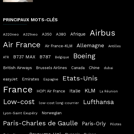
PRINCIPAUX MOTS-CLÉS
Airbus
Afrique
A380
A350
A320neo
A321neo
Air France
Allemagne
Air France-KLM
Antilles
Boeing
B787
B737 MAX
ATR
Belgique
British Airways
Chine
Brussels Airlines
Canada
dubai
Etats-Unis
easyJet
Emirates
Espagne
France
KLM
Italie
HOP! Air France
La Réunion
Low-cost
Lufthansa
low-cost long-courrier
Norwegian
Lyon-Saint Exupéry
Paris-Charles de Gaulle
Paris-Orly
Pilotes