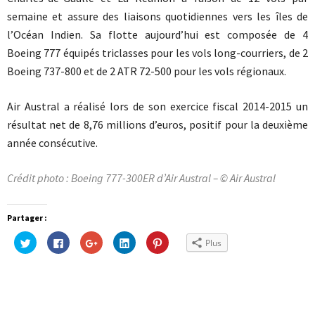
semaine et assure des liaisons quotidiennes vers les îles de
l’Océan Indien. Sa flotte aujourd’hui est composée de 4
Boeing 777 équipés triclasses pour les vols long-courriers, de 2
Boeing 737-800 et de 2 ATR 72-500 pour les vols régionaux.
Air Austral a réalisé lors de son exercice fiscal 2014-2015 un
résultat net de 8,76 millions d’euros, positif pour la deuxième
année consécutive.
Crédit photo : Boeing 777-300ER d’Air Austral – © Air Austral
Partager :
Cliquez
Cliquez
Cliquez
Cliquez
Cliquez
Plus
pour
pour
pour
pour
pour
partager
partager
partager
partager
partager
sur
sur
sur
sur
sur
Twitter(ouvre
Facebook(ouvre
Google+
LinkedIn(ouvre
Pinterest(ouvre
dans
dans
(ouvre
dans
dans
une
une
dans
une
une
nouvelle
nouvelle
une
nouvelle
nouvelle
fenêtre)
fenêtre)
nouvelle
fenêtre)
fenêtre)