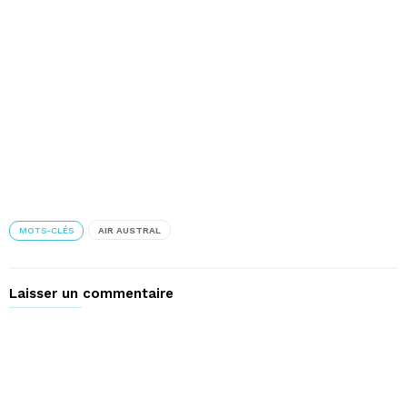
fenêtre)
MOTS-CLÉS
AIR AUSTRAL
Laisser un commentaire