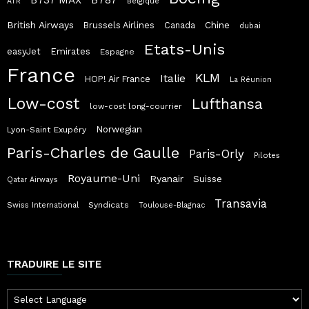
B737 MAX
ATR
Belgique
British Airways
Chine
Brussels Airlines
Canada
dubai
Etats-Unis
easyJet
Emirates
Espagne
France
KLM
Italie
HOP! Air France
La Réunion
Low-cost
Lufthansa
low-cost long-courrier
Norwegian
Lyon-Saint Exupéry
Paris-Charles de Gaulle
Paris-Orly
Pilotes
Royaume-Uni
Ryanair
Suisse
Qatar Airways
Transavia
Syndicats
Swiss International
Toulouse-Blagnac
TRADUIRE LE SITE