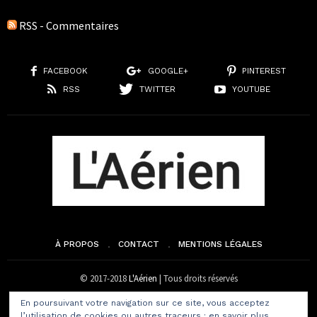
RSS - Commentaires
FACEBOOK
GOOGLE+
PINTEREST
RSS
TWITTER
YOUTUBE
À PROPOS
CONTACT
MENTIONS LÉGALES
© 2017-2018
L'Aérien
| Tous droits réservés
En poursuivant votre navigation sur ce site, vous acceptez
l’utilisation de cookies ou autres traceurs :
en savoir plus.