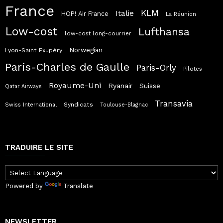
France
KLM
Italie
HOP! Air France
La Réunion
Low-cost
Lufthansa
low-cost long-courrier
Norwegian
Lyon-Saint Exupéry
Paris-Charles de Gaulle
Paris-Orly
Pilotes
Royaume-Uni
Ryanair
Suisse
Qatar Airways
Transavia
Syndicats
Swiss International
Toulouse-Blagnac
TRADUIRE LE SITE
Powered by
Translate
NEWSLETTER