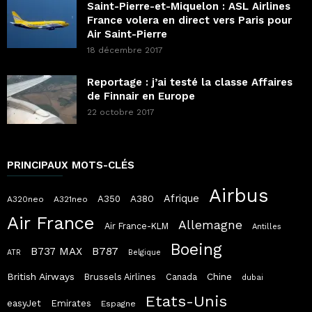
Saint-Pierre-et-Miquelon : ASL Airlines
France volera en direct vers Paris pour
Air Saint-Pierre
18 décembre 2017
Reportage : j’ai testé la classe Affaires
de Finnair en Europe
22 octobre 2017
PRINCIPAUX MOTS-CLÉS
Airbus
Afrique
A380
A350
A320neo
A321neo
Air France
Allemagne
Air France-KLM
Antilles
Boeing
B787
B737 MAX
ATR
Belgique
British Airways
Chine
Brussels Airlines
Canada
dubai
Etats-Unis
easyJet
Emirates
Espagne