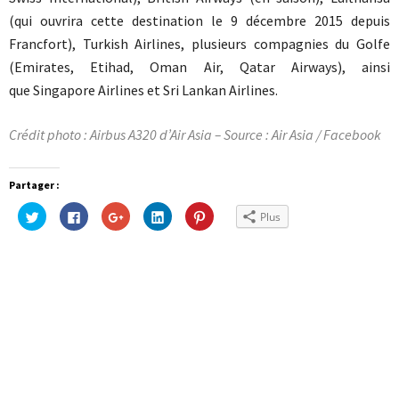
(qui ouvrira cette destination le 9 décembre 2015 depuis
Francfort), Turkish Airlines, plusieurs compagnies du Golfe
(Emirates, Etihad, Oman Air, Qatar Airways), ainsi
que Singapore Airlines et Sri Lankan Airlines.
Crédit photo : Airbus A320 d’Air Asia – Source : Air Asia / Facebook
Partager :
Cliquez
Cliquez
Cliquez
Cliquez
Cliquez
Plus
pour
pour
pour
pour
pour
partager
partager
partager
partager
partager
sur
sur
sur
sur
sur
Twitter(ouvre
Facebook(ouvre
Google+
LinkedIn(ouvre
Pinterest(ouvre
dans
dans
(ouvre
dans
dans
une
une
dans
une
une
nouvelle
nouvelle
une
nouvelle
nouvelle
fenêtre)
fenêtre)
nouvelle
fenêtre)
fenêtre)
fenêtre)