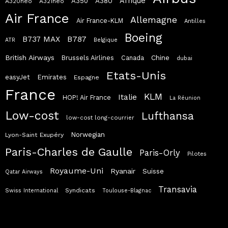
Afrique
A380
A350
A320neo
A321neo
Air France
Allemagne
Air France-KLM
Antilles
Boeing
B787
B737 MAX
ATR
Belgique
British Airways
Chine
Brussels Airlines
Canada
dubai
Etats-Unis
easyJet
Emirates
Espagne
France
KLM
Italie
HOP! Air France
La Réunion
Low-cost
Lufthansa
low-cost long-courrier
Norwegian
Lyon-Saint Exupéry
Paris-Charles de Gaulle
Paris-Orly
Pilotes
Royaume-Uni
Ryanair
Suisse
Qatar Airways
Transavia
Syndicats
Swiss International
Toulouse-Blagnac