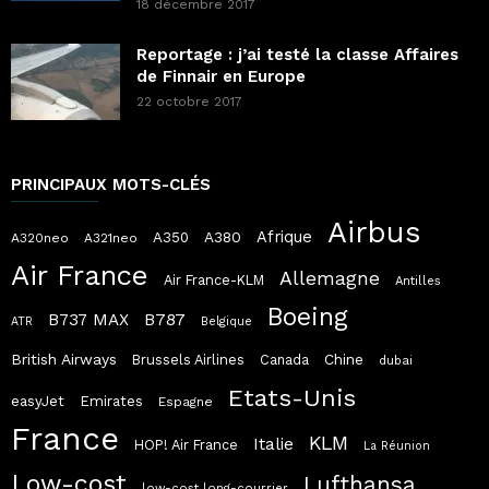
18 décembre 2017
Reportage : j’ai testé la classe Affaires
de Finnair en Europe
22 octobre 2017
PRINCIPAUX MOTS-CLÉS
Airbus
Afrique
A380
A350
A320neo
A321neo
Air France
Allemagne
Air France-KLM
Antilles
Boeing
B787
B737 MAX
ATR
Belgique
British Airways
Chine
Brussels Airlines
Canada
dubai
Etats-Unis
easyJet
Emirates
Espagne
France
KLM
Italie
HOP! Air France
La Réunion
Low-cost
Lufthansa
low-cost long-courrier