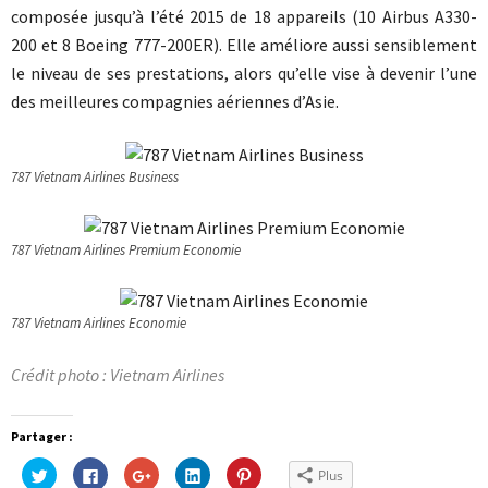
composée jusqu’à l’été 2015 de 18 appareils (10 Airbus A330-
200 et 8 Boeing 777-200ER). Elle améliore aussi sensiblement
le niveau de ses prestations, alors qu’elle vise à devenir l’une
des meilleures compagnies aériennes d’Asie.
787 Vietnam Airlines Business
787 Vietnam Airlines Premium Economie
787 Vietnam Airlines Economie
Crédit photo : Vietnam Airlines
Partager :
Cliquez
Cliquez
Cliquez
Cliquez
Cliquez
Plus
pour
pour
pour
pour
pour