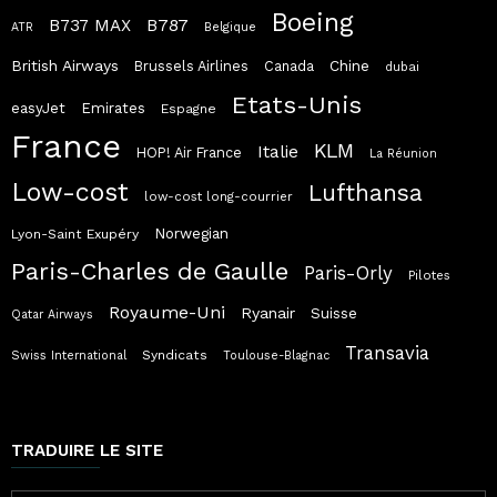
Boeing
B787
B737 MAX
ATR
Belgique
British Airways
Chine
Brussels Airlines
Canada
dubai
Etats-Unis
easyJet
Emirates
Espagne
France
KLM
Italie
HOP! Air France
La Réunion
Low-cost
Lufthansa
low-cost long-courrier
Norwegian
Lyon-Saint Exupéry
Paris-Charles de Gaulle
Paris-Orly
Pilotes
Royaume-Uni
Ryanair
Suisse
Qatar Airways
Transavia
Syndicats
Swiss International
Toulouse-Blagnac
TRADUIRE LE SITE