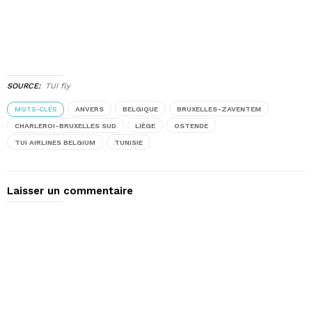
SOURCE
TUI fly
MOTS-CLÉS
ANVERS
BELGIQUE
BRUXELLES-ZAVENTEM
CHARLEROI-BRUXELLES SUD
LIÈGE
OSTENDE
TUI AIRLINES BELGIUM
TUNISIE
Laisser un commentaire