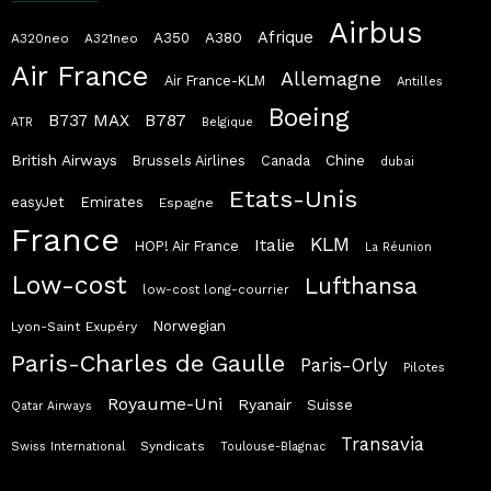
Airbus
Afrique
A380
A350
A320neo
A321neo
Air France
Allemagne
Air France-KLM
Antilles
Boeing
B787
B737 MAX
ATR
Belgique
British Airways
Chine
Brussels Airlines
Canada
dubai
Etats-Unis
easyJet
Emirates
Espagne
France
KLM
Italie
HOP! Air France
La Réunion
Low-cost
Lufthansa
low-cost long-courrier
Norwegian
Lyon-Saint Exupéry
Paris-Charles de Gaulle
Paris-Orly
Pilotes
Royaume-Uni
Ryanair
Suisse
Qatar Airways
Transavia
Syndicats
Swiss International
Toulouse-Blagnac