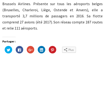
Brussels Airlines. Présente sur tous les aéroports belges
(Bruxelles, Charleroi, Liège, Ostende et Anvers), elle a
transporté 3,7 millions de passagers en 2016. Sa flotte
comprend 27 avions (été 2017). Son réseau compte 187 routes
et relie 111 aéroports.
Partager :
Cliquez
Cliquez
Cliquez
Cliquez
Cliquez
Plus
pour
pour
pour
pour
pour
partager
partager
partager
partager
partager
sur
sur
sur
sur
sur
Twitter(ouvre
Facebook(ouvre
Google+
LinkedIn(ouvre
Pinterest(ouvre
dans
dans
(ouvre
dans
dans
une
une
dans
une
une
nouvelle
nouvelle
une
nouvelle
nouvelle
fenêtre)
fenêtre)
nouvelle
fenêtre)
fenêtre)
fenêtre)