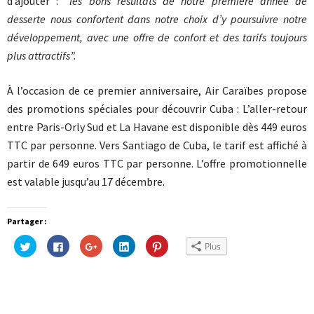
d’ajouter :
“les bons résultats de notre première année de
desserte nous confortent dans notre choix d’y poursuivre notre
développement, avec une offre de confort et des tarifs toujours
plus attractifs”.
À l’occasion de ce premier anniversaire, Air Caraïbes propose
des promotions spéciales pour découvrir Cuba : L’aller-retour
entre Paris-Orly Sud et La Havane est disponible dès 449 euros
TTC par personne. Vers Santiago de Cuba, le tarif est affiché à
partir de 649 euros TTC par personne. L’offre promotionnelle
est valable jusqu’au 17 décembre.
Partager :
Cliquez
Cliquez
Cliquez
Cliquez
Cliquez
Plus
pour
pour
pour
pour
pour
partager
partager
partager
partager
partager
sur
sur
sur
sur
sur
Twitter(ouvre
Facebook(ouvre
Google+
LinkedIn(ouvre
Pinterest(ouvre
dans
dans
(ouvre
dans
dans
une
une
dans
une
une
nouvelle
nouvelle
une
nouvelle
nouvelle
fenêtre)
fenêtre)
nouvelle
fenêtre)
fenêtre)