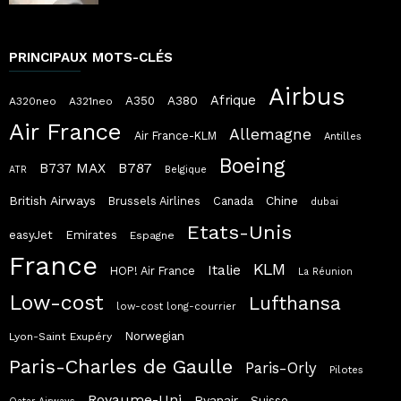
PRINCIPAUX MOTS-CLÉS
Airbus
Afrique
A380
A350
A320neo
A321neo
Air France
Allemagne
Air France-KLM
Antilles
Boeing
B787
B737 MAX
ATR
Belgique
British Airways
Chine
Brussels Airlines
Canada
dubai
Etats-Unis
easyJet
Emirates
Espagne
France
KLM
Italie
HOP! Air France
La Réunion
Low-cost
Lufthansa
low-cost long-courrier
Norwegian
Lyon-Saint Exupéry
Paris-Charles de Gaulle
Paris-Orly
Pilotes
Royaume-Uni
Ryanair
Suisse