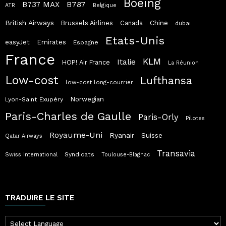
Boeing
B787
B737 MAX
ATR
Belgique
British Airways
Chine
Brussels Airlines
Canada
dubai
Etats-Unis
easyJet
Emirates
Espagne
France
KLM
Italie
HOP! Air France
La Réunion
Low-cost
Lufthansa
low-cost long-courrier
Norwegian
Lyon-Saint Exupéry
Paris-Charles de Gaulle
Paris-Orly
Pilotes
Royaume-Uni
Ryanair
Suisse
Qatar Airways
Transavia
Syndicats
Swiss International
Toulouse-Blagnac
TRADUIRE LE SITE