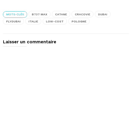
MOTS-CLÉS
B737 MAX
CATANE
CRACOVIE
DUBAI
FLYDUBAI
ITALIE
LOW-COST
POLOGNE
Laisser un commentaire