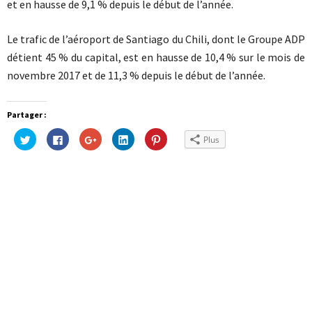
et en hausse de 9,1 % depuis le début de l’année.
Le trafic de l’aéroport de Santiago du Chili, dont le Groupe ADP
détient 45 % du capital, est en hausse de 10,4 % sur le mois de
novembre 2017 et de 11,3 % depuis le début de l’année.
Partager :
Cliquez
Cliquez
Cliquez
Cliquez
Cliquez
Plus
pour
pour
pour
pour
pour
partager
partager
partager
partager
partager
sur
sur
sur
sur
sur
Twitter(ouvre
Facebook(ouvre
Google+
LinkedIn(ouvre
Pinterest(ouvre
dans
dans
(ouvre
dans
dans
une
une
dans
une
une
nouvelle
nouvelle
une
nouvelle
nouvelle
fenêtre)
fenêtre)
nouvelle
fenêtre)
fenêtre)
fenêtre)