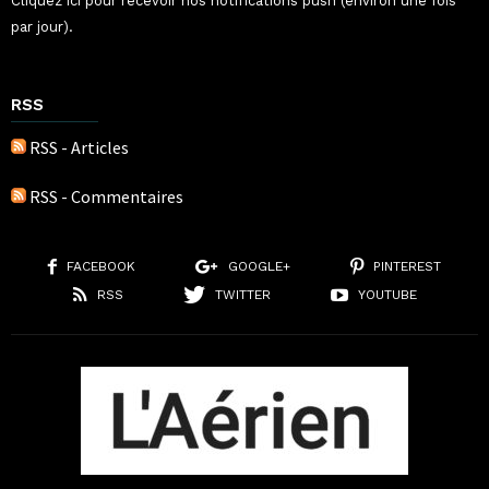
Cliquez ici pour recevoir nos notifications push (environ une fois
par jour).
RSS
RSS - Articles
RSS - Commentaires
FACEBOOK
GOOGLE+
PINTEREST
RSS
TWITTER
YOUTUBE