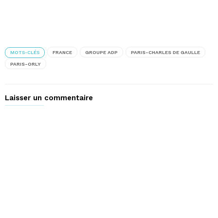
MOTS-CLÉS
FRANCE
GROUPE ADP
PARIS-CHARLES DE GAULLE
PARIS-ORLY
Laisser un commentaire