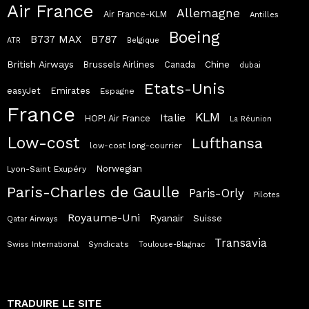
Air France
Allemagne
Air France-KLM
Antilles
Boeing
B787
B737 MAX
ATR
Belgique
British Airways
Chine
Brussels Airlines
Canada
dubai
Etats-Unis
easyJet
Emirates
Espagne
France
KLM
Italie
HOP! Air France
La Réunion
Low-cost
Lufthansa
low-cost long-courrier
Norwegian
Lyon-Saint Exupéry
Paris-Charles de Gaulle
Paris-Orly
Pilotes
Royaume-Uni
Ryanair
Suisse
Qatar Airways
Transavia
Syndicats
Swiss International
Toulouse-Blagnac
TRADUIRE LE SITE