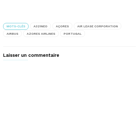
MOTS-CLÉS
A321NEO
AÇORES
AIR LEASE CORPORATION
AIRBUS
AZORES AIRLINES
PORTUGAL
Laisser un commentaire