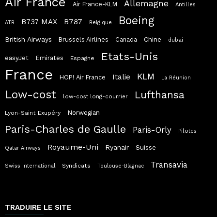
Air France
Allemagne
Air France-KLM
Antilles
Boeing
B787
B737 MAX
ATR
Belgique
British Airways
Chine
Brussels Airlines
Canada
dubai
Etats-Unis
easyJet
Emirates
Espagne
France
KLM
Italie
HOP! Air France
La Réunion
Low-cost
Lufthansa
low-cost long-courrier
Norwegian
Lyon-Saint Exupéry
Paris-Charles de Gaulle
Paris-Orly
Pilotes
Royaume-Uni
Ryanair
Suisse
Qatar Airways
Transavia
Syndicats
Swiss International
Toulouse-Blagnac
TRADUIRE LE SITE