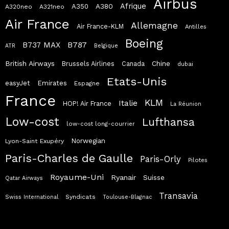
Airbus
Afrique
A380
A350
A320neo
A321neo
Air France
Allemagne
Air France-KLM
Antilles
Boeing
B787
B737 MAX
ATR
Belgique
British Airways
Chine
Brussels Airlines
Canada
dubai
Etats-Unis
easyJet
Emirates
Espagne
France
KLM
Italie
HOP! Air France
La Réunion
Low-cost
Lufthansa
low-cost long-courrier
Norwegian
Lyon-Saint Exupéry
Paris-Charles de Gaulle
Paris-Orly
Pilotes
Royaume-Uni
Ryanair
Suisse
Qatar Airways
Transavia
Syndicats
Swiss International
Toulouse-Blagnac