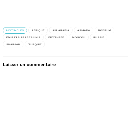
MOTS-CLÉS
AFRIQUE
AIR ARABIA
ASMARA
BODRUM
ÉMIRATS ARABES UNIS
ÉRYTHRÉE
MOSCOU
RUSSIE
SHARJAH
TURQUIE
Laisser un commentaire