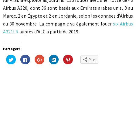
Air Arabia exploite aujourd’hui 133 routes avec une flotte de 48
Airbus A320, dont 36 sont basés aux Émirats arabes unis, 8 au
Maroc, 2 en Égypte et 2 en Jordanie, selon les données d’Airbus
au 30 novembre. La compagnie va également louer
six Airbus
A321LR
auprès d’ALC à partir de 2019.
Partager :
Cliquez
Cliquez
Cliquez
Cliquez
Cliquez
Plus
pour
pour
pour
pour
pour
partager
partager
partager
partager
partager
sur
sur
sur
sur
sur
Twitter(ouvre
Facebook(ouvre
Google+
LinkedIn(ouvre
Pinterest(ouvre
dans
dans
(ouvre
dans
dans
une
une
dans
une
une
nouvelle
nouvelle
une
nouvelle
nouvelle
fenêtre)
fenêtre)
nouvelle
fenêtre)
fenêtre)
fenêtre)