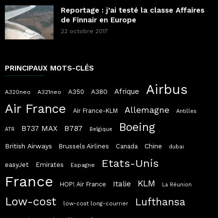
Reportage : j’ai testé la classe Affaires
de Finnair en Europe
22 octobre 2017
PRINCIPAUX MOTS-CLÉS
Airbus
Afrique
A380
A350
A320neo
A321neo
Air France
Allemagne
Air France-KLM
Antilles
Boeing
B787
B737 MAX
ATR
Belgique
British Airways
Chine
Brussels Airlines
Canada
dubai
Etats-Unis
easyJet
Emirates
Espagne
France
KLM
Italie
HOP! Air France
La Réunion
Low-cost
Lufthansa
low-cost long-courrier