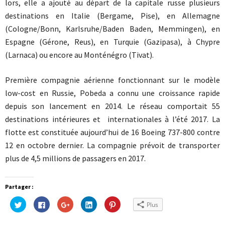
lors, elle a ajouté au départ de la capitale russe plusieurs
destinations en Italie (Bergame, Pise), en Allemagne
(Cologne/Bonn, Karlsruhe/Baden Baden, Memmingen), en
Espagne (Gérone, Reus), en Turquie (Gazipasa), à Chypre
(Larnaca) ou encore au Monténégro (Tivat).
Première compagnie aérienne fonctionnant sur le modèle
low-cost en Russie, Pobeda a connu une croissance rapide
depuis son lancement en 2014. Le réseau comportait 55
destinations intérieures et internationales à l’été 2017. La
flotte est constituée aujourd’hui de 16 Boeing 737-800 contre
12 en octobre dernier. La compagnie prévoit de transporter
plus de 4,5 millions de passagers en 2017.
Partager :
Cliquez
Cliquez
Cliquez
Cliquez
Cliquez
Plus
pour
pour
pour
pour
pour
partager
partager
partager
partager
partager
sur
sur
sur
sur
sur