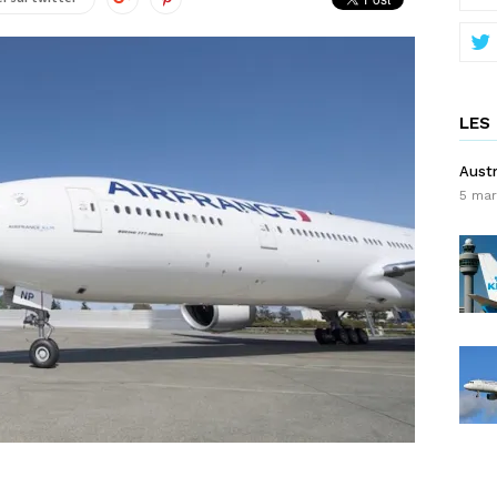
LES 
Austr
5 mar