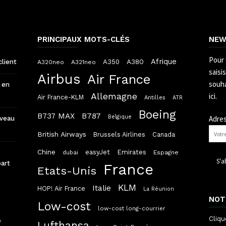
PRINCIPAUX MOTS-CLÉS
NEW
Pour 
Afrique
A380
client
A350
A320neo
A321neo
saisi
Airbus
Air France
souha
 en
Allemagne
ici.
Air France-KLM
Antilles
ATR
Boeing
B787
B737 MAX
Belgique
Adres
uveau
British Airways
Brussels Airlines
Canada
Chine
easyJet
Emirates
dubai
Espagne
part
France
Etats-Unis
KLM
Italie
HOP! Air France
La Réunion
NOT
Low-cost
low-cost long-courrier
Cliqu
e
Lufthansa