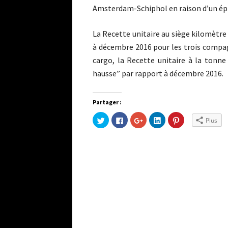
Amsterdam-Schiphol en raison d’un ép
La Recette unitaire au siège kilomètr
à décembre 2016 pour les trois compa
cargo, la Recette unitaire à la tonn
hausse” par rapport à décembre 2016.
Partager :
Cliquez
Cliquez
Cliquez
Cliquez
Cliquez
Plus
pour
pour
pour
pour
pour
partager
partager
partager
partager
partager
sur
sur
sur
sur
sur
Twitter(ouvre
Facebook(ouvre
Google+
LinkedIn(ouvre
Pinterest(ouvre
dans
dans
(ouvre
dans
dans
une
une
dans
une
une
nouvelle
nouvelle
une
nouvelle
nouvelle
fenêtre)
fenêtre)
nouvelle
fenêtre)
fenêtre)
fenêtre)