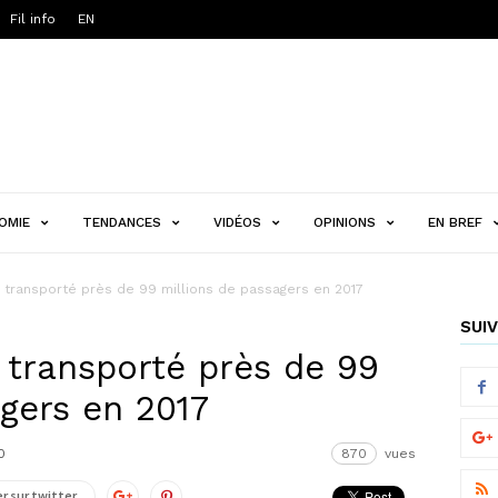
Fil info
EN
OMIE
TENDANCES
VIDÉOS
OPINIONS
EN BREF
 transporté près de 99 millions de passagers en 2017
SUIV
 transporté près de 99
agers en 2017
0
870
vues
r sur twitter