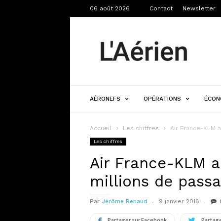
06 août 2026
Contact
Newsletter
L'Aérien
AÉRONEFS
OPÉRATIONS
ÉCON
Accueil
Les chiffres
Air France-KLM a
Les chiffres
Air France-KLM a
millions de pass
Par
Jérôme Renaud
9 janvier 2018
Partager sur Facebook
Partage