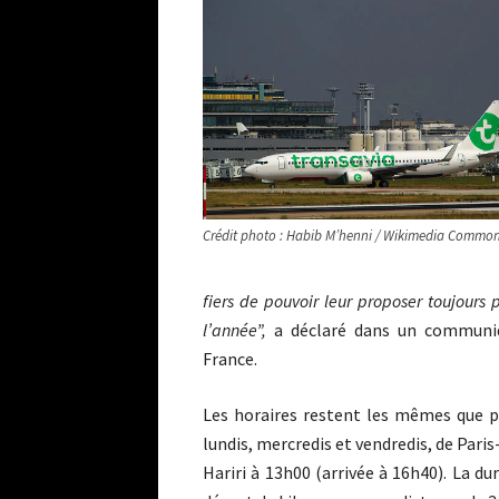
Crédit photo : Habib M’henni / Wikimedia Commo
fiers de pouvoir leur proposer toujours 
l’année”,
a
déclaré dans un communiq
France.
Les horaires restent les mêmes que p
lundis, mercredis et vendredis, de Pari
Hariri à 13h00 (arrivée à 16h40). La du