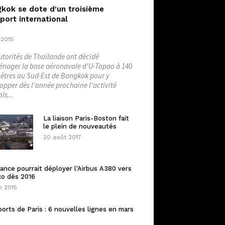
kok se dote d'un troisième
port international
 2015
utorités de Thaïlande ont décidé
nager la base aéronavale d'U-Tapao à 140
ètres au Sud-Est de Bangkok pour y
opper dès l'année prochaine l'activité
ls...
La liaison Paris-Boston fait
le plein de nouveautés
20 août 2017
rance pourrait déployer l'Airbus A380 vers
co dès 2016
n 2015
orts de Paris : 6 nouvelles lignes en mars