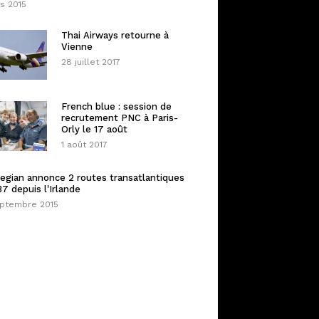
s 2015
Thai Airways retourne à
Vienne
28 juillet 2017
French blue : session de
recrutement PNC à Paris-
Orly le 17 août
1 août 2017
egian annonce 2 routes transatlantiques
7 depuis l'Irlande
eptembre 2015