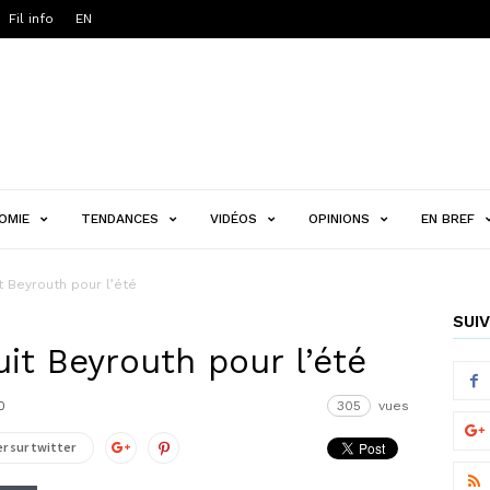
Fil info
EN
OMIE
TENDANCES
VIDÉOS
OPINIONS
EN BREF
t Beyrouth pour l’été
SUIV
it Beyrouth pour l’été
0
305
vues
r sur twitter