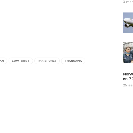
3 mar
BAN
LOW-COST
PARIS-ORLY
TRANSAVIA
Norw
en 73
25 s