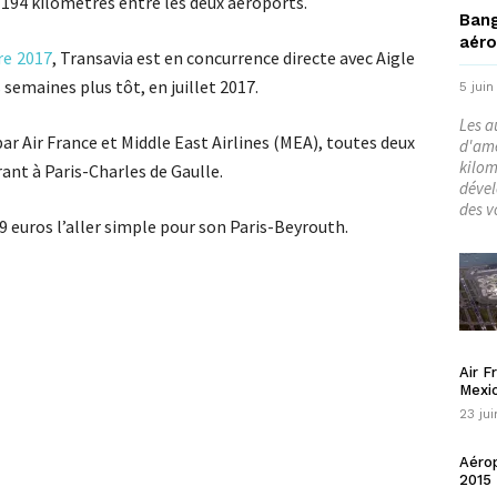
 194 kilomètres entre les deux aéroports.
Bang
aéro
re 2017
, Transavia est en concurrence directe avec Aigle
 semaines plus tôt, en juillet 2017.
5 juin
Les a
par Air France et Middle East Airlines (MEA), toutes deux
d'amé
kilom
nt à Paris-Charles de Gaulle.
dével
des vo
09 euros l’aller simple pour son Paris-Beyrouth.
Air F
Mexi
23 jui
Aérop
2015