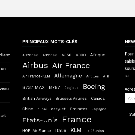
PRINCIPAUX MOTS-CLÉS
NEW
Pour 
Afrique
A380
client
A350
A320neo
A321neo
saisi
Airbus
Air France
souha
 en
Allemagne
ici.
Air France-KLM
Antilles
ATR
Boeing
B787
B737 MAX
Belgique
Adres
uveau
British Airways
Brussels Airlines
Canada
Chine
easyJet
Emirates
dubai
Espagne
part
France
Etats-Unis
KLM
Italie
HOP! Air France
La Réunion