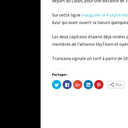
départ du Liban, pour une distance de 3
Sur cette ligne
inaugurée le 4 septemb
Azur qui avait ouvert la liaison quelques
Les deux capitales étaient déjà reliées 
membres de l’alliance SkyTeam et opéra
Transavia signale un tarif à partir de 1
Partager :
Cliquez
Cliquez
Cliquez
Cliquez
Cliquez
Plus
pour
pour
pour
pour
pour
partager
partager
partager
partager
partager
sur
sur
sur
sur
sur
Twitter(ouvre
Facebook(ouvre
Google+
LinkedIn(ouvre
Pinterest(ouvre
dans
dans
(ouvre
dans
dans
une
une
dans
une
une
nouvelle
nouvelle
une
nouvelle
nouvelle
fenêtre)
fenêtre)
nouvelle
fenêtre)
fenêtre)
fenêtre)