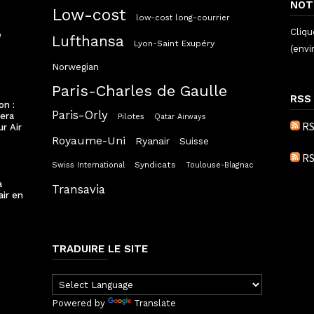
NOT
Low-cost
low-cost long-courrier
Cliqu
e
Lufthansa
Lyon-Saint Exupéry
(envi
Norwegian
Paris-Charles de Gaulle
RSS
on :
Paris-Orly
lera
Pilotes
Qatar Airways
RS
ur Air
Royaume-Uni
Ryanair
Suisse
RS
Syndicats
Swiss International
Toulouse-Blagnac
a
Transavia
air en
TRADUIRE LE SITE
Powered by
Translate