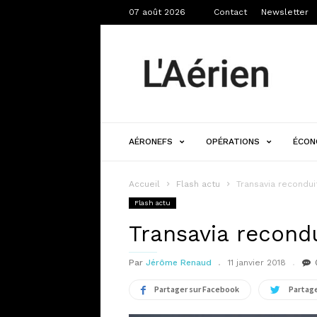
07 août 2026
Contact
Newsletter
L'Aérien
AÉRONEFS
OPÉRATIONS
ÉCON
Accueil
Flash actu
Transavia recondui
Flash actu
Transavia recondu
Par
Jérôme Renaud
11 janvier 2018
Partager sur Facebook
Partage