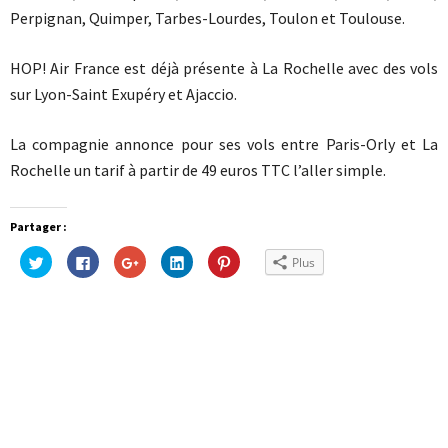
Perpignan, Quimper, Tarbes-Lourdes, Toulon et Toulouse.
HOP! Air France est déjà présente à La Rochelle avec des vols
sur Lyon-Saint Exupéry et Ajaccio.
La compagnie annonce pour ses vols entre Paris-Orly et La
Rochelle un tarif à partir de 49 euros TTC l’aller simple.
Partager :
Cliquez
Cliquez
Cliquez
Cliquez
Cliquez
Plus
pour
pour
pour
pour
pour
partager
partager
partager
partager
partager
sur
sur
sur
sur
sur
Twitter(ouvre
Facebook(ouvre
Google+
LinkedIn(ouvre
Pinterest(ouvre
dans
dans
(ouvre
dans
dans
une
une
dans
une
une
nouvelle
nouvelle
une
nouvelle
nouvelle
fenêtre)
fenêtre)
nouvelle
fenêtre)
fenêtre)
fenêtre)