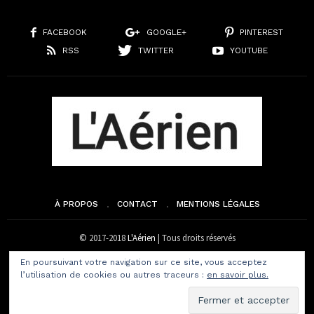
FACEBOOK
GOOGLE+
PINTEREST
RSS
TWITTER
YOUTUBE
À PROPOS
CONTACT
MENTIONS LÉGALES
© 2017-2018
L'Aérien
| Tous droits réservés
En poursuivant votre navigation sur ce site, vous acceptez
l’utilisation de cookies ou autres traceurs :
en savoir plus.