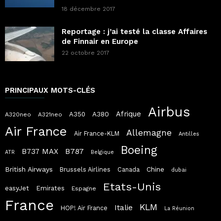
18 décembre 2017
Reportage : j’ai testé la classe Affaires
de Finnair en Europe
22 octobre 2017
PRINCIPAUX MOTS-CLÉS
Airbus
Afrique
A380
A350
A320neo
A321neo
Air France
Allemagne
Air France-KLM
Antilles
Boeing
B787
B737 MAX
ATR
Belgique
British Airways
Chine
Brussels Airlines
Canada
dubai
Etats-Unis
easyJet
Emirates
Espagne
France
KLM
Italie
HOP! Air France
La Réunion