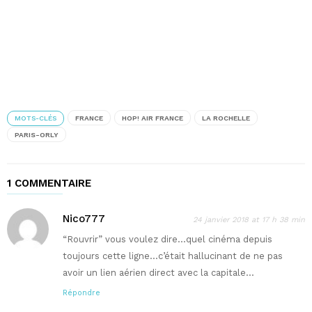
MOTS-CLÉS
FRANCE
HOP! AIR FRANCE
LA ROCHELLE
PARIS-ORLY
1 COMMENTAIRE
Nico777
24 janvier 2018 at 17 h 38 min
“Rouvrir” vous voulez dire…quel cinéma depuis
toujours cette ligne…c’était hallucinant de ne pas
avoir un lien aérien direct avec la capitale…
Répondre