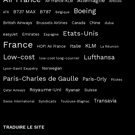
Allemagne
Air France-KLM
Antilles
Boeing
B787
B737 MAX
ATR
Belgique
British Airways
Chine
Brussels Airlines
Canada
dubai
Etats-Unis
easyJet
Emirates
Espagne
France
KLM
Italie
HOP! Air France
La Réunion
Low-cost
Lufthansa
low-cost long-courrier
Norwegian
Lyon-Saint Exupéry
Paris-Charles de Gaulle
Paris-Orly
Pilotes
Royaume-Uni
Ryanair
Suisse
Qatar Airways
Transavia
Syndicats
Swiss International
Toulouse-Blagnac
TRADUIRE LE SITE