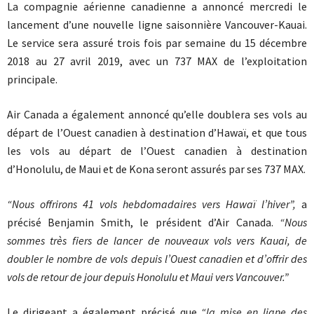
La compagnie aérienne canadienne a annoncé mercredi le
lancement d’une nouvelle ligne saisonnière Vancouver-Kauai.
Le service sera assuré trois fois par semaine du 15 décembre
2018 au 27 avril 2019, avec un 737 MAX de l’exploitation
principale.
Air Canada a également annoncé qu’elle doublera ses vols au
départ de l’Ouest canadien à destination d’
Hawaï
, et que tous
les vols au départ de l’Ouest canadien à destination
d’
Honolulu
, de
Maui et
de Kona seront assurés par ses 737 MAX.
“Nous offrirons 41 vols hebdomadaires vers
Hawaï
l’hiver”,
a
précisé Benjamin Smith, le président d’Air Canada.
“Nous
sommes très fiers de lancer de nouveaux vols vers
Kauai
, de
doubler le nombre de vols depuis l’Ouest canadien et d’offrir des
vols de retour de jour depuis
Honolulu
et
Maui
vers
Vancouver.”
Le dirigeant a également précisé que
“la mise en ligne des