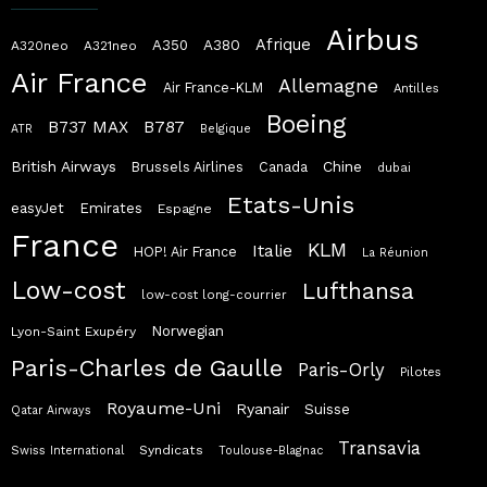
Airbus
Afrique
A380
A350
A320neo
A321neo
Air France
Allemagne
Air France-KLM
Antilles
Boeing
B787
B737 MAX
ATR
Belgique
British Airways
Chine
Brussels Airlines
Canada
dubai
Etats-Unis
easyJet
Emirates
Espagne
France
KLM
Italie
HOP! Air France
La Réunion
Low-cost
Lufthansa
low-cost long-courrier
Norwegian
Lyon-Saint Exupéry
Paris-Charles de Gaulle
Paris-Orly
Pilotes
Royaume-Uni
Ryanair
Suisse
Qatar Airways
Transavia
Syndicats
Swiss International
Toulouse-Blagnac