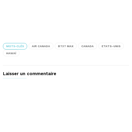
MOTS-CLÉS
AIR CANADA
B737 MAX
CANADA
ETATS-UNIS
HAWAÏ
Laisser un commentaire