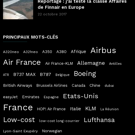
Reportage : j’ai testé la classe Affaires
de Finnair en Europe
22 octobre 2017
PRINCIPAUX MOTS-CLÉS
Airbus
Afrique
A380
A350
A320neo
A321neo
Air France
Allemagne
Air France-KLM
Antilles
Boeing
B787
B737 MAX
ATR
Belgique
British Airways
Chine
Brussels Airlines
Canada
dubai
Etats-Unis
easyJet
Emirates
Espagne
France
KLM
Italie
HOP! Air France
La Réunion
Low-cost
Lufthansa
low-cost long-courrier
Norwegian
Lyon-Saint Exupéry