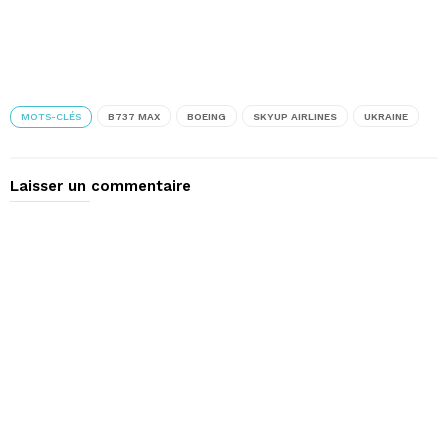
MOTS-CLÉS
B737 MAX
BOEING
SKYUP AIRLINES
UKRAINE
Laisser un commentaire