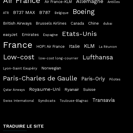
Air France
Allemagne
Air France-KLM
Antilles
Boeing
B787
B737 MAX
ATR
Belgique
British Airways
Chine
Brussels Airlines
Canada
dubai
Etats-Unis
easyJet
Emirates
Espagne
France
KLM
Italie
HOP! Air France
La Réunion
Low-cost
Lufthansa
low-cost long-courrier
Norwegian
Lyon-Saint Exupéry
Paris-Charles de Gaulle
Paris-Orly
Pilotes
Royaume-Uni
Ryanair
Suisse
Qatar Airways
Transavia
Syndicats
Swiss International
Toulouse-Blagnac
TRADUIRE LE SITE