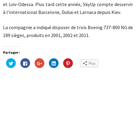
et Lviv-Odessa. Plus tard cette année, SkyUp compte desservir
à l’international Barcelone, Dubaï et Larnaca depuis Kiev.
La compagnie a indiqué disposer de trois Boeing 737-800 NG de
189 sièges, produits en 2001, 2002 et 2011.
Partager :
Cliquez
Cliquez
Cliquez
Cliquez
Cliquez
Plus
pour
pour
pour
pour
pour
partager
partager
partager
partager
partager
sur
sur
sur
sur
sur
Twitter(ouvre
Facebook(ouvre
Google+
LinkedIn(ouvre
Pinterest(ouvre
dans
dans
(ouvre
dans
dans
une
une
dans
une
une
nouvelle
nouvelle
une
nouvelle
nouvelle
fenêtre)
fenêtre)
nouvelle
fenêtre)
fenêtre)
fenêtre)