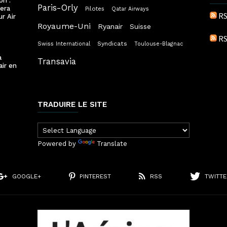
on :
Paris-Orly
lera
Pilotes
Qatar Airways
RS
ur Air
Royaume-Uni
Ryanair
Suisse
RS
Syndicats
Swiss International
Toulouse-Blagnac
a
Transavia
air en
TRADUIRE LE SITE
Powered by
Translate
GOOGLE+
PINTEREST
RSS
TWITTE