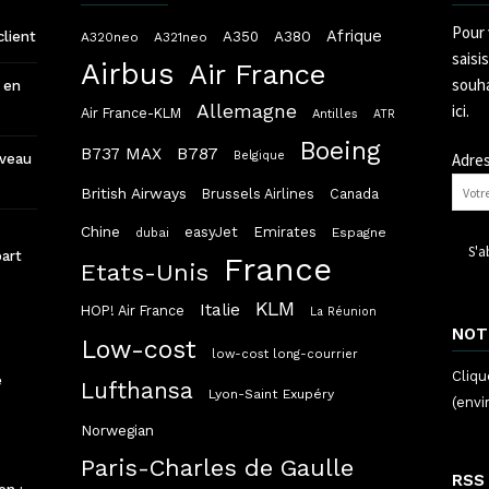
Pour 
Afrique
A380
client
A350
A320neo
A321neo
saisi
Airbus
Air France
souha
 en
Allemagne
ici.
Air France-KLM
Antilles
ATR
Boeing
B787
B737 MAX
Belgique
Adres
uveau
British Airways
Brussels Airlines
Canada
Chine
easyJet
Emirates
dubai
Espagne
part
France
Etats-Unis
KLM
Italie
HOP! Air France
La Réunion
NOT
Low-cost
low-cost long-courrier
Cliqu
e
Lufthansa
Lyon-Saint Exupéry
(envi
Norwegian
Paris-Charles de Gaulle
RSS