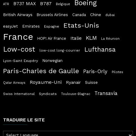
Boeing
B787
B737 MAX
ATR
Belgique
British Airways
Chine
Brussels Airlines
Canada
dubai
Etats-Unis
easyJet
Emirates
Espagne
France
KLM
Italie
HOP! Air France
La Réunion
Low-cost
Lufthansa
low-cost long-courrier
Norwegian
Lyon-Saint Exupéry
Paris-Charles de Gaulle
Paris-Orly
Pilotes
Royaume-Uni
Ryanair
Suisse
Qatar Airways
Transavia
Syndicats
Swiss International
Toulouse-Blagnac
TRADUIRE LE SITE